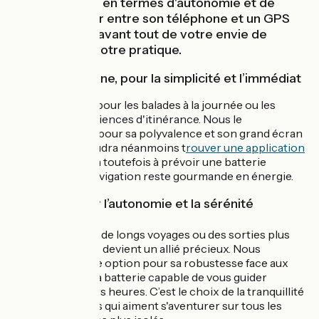
franchir un cap en termes d'autonomie et de
confort. Choisir entre son téléphone et un GPS
dédié dépend avant tout de votre envie de
voyage et de votre pratique.
📱Le Smartphone, pour la simplicité et l’immédiat
C’est l’outil idéal pour les balades à la journée ou les
premières expériences d'itinérance. Nous le
recommandons pour sa polyvalence et son grand écran
confortable. Il faudra néanmoins t
rouver une application
dédiée.
Attention toutefois à prévoir une batterie
externe, car la navigation reste gourmande en énergie.
🛰️Le GPS, pour l’autonomie et la sérénité
Si vous prévoyez de longs voyages ou des sorties plus
sportives, le GPS devient un allié précieux. Nous
conseillons cette option pour sa robustesse face aux
intempéries et sa batterie capable de vous guider
pendant plusieurs heures. C’est le choix de la tranquillité
pour les cyclistes qui aiment s'aventurer sur tous les