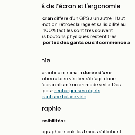
1 / La lisibilité de l’écran et l'ergonomie
La
lisibilité de l’écran
diffère d’un GPS à un autre, il faut
bien vérifier sa fonction rétroéclairage et sa lisibilité au
soleil. Les écrans 100% tactiles sont très souvent
proposés, mais les boutons physiques restent très
pratiques si vous
portez des gants ou s'il commence à
pleuvoir.
2/ L’autonomie
Votre GPS doit garantir à minima la
durée d’une
randonnée
, attention à bien vérifier s’il s’agit d’une
autonomie avec l’écran allumé ou en mode veille. Des
moyens existent pour
recharger ses objets
électroniques durant une balade vélo
.
3/ La cartographie
3 principales possibilités :
Pas de cartographie : seuls les tracés s’affichent