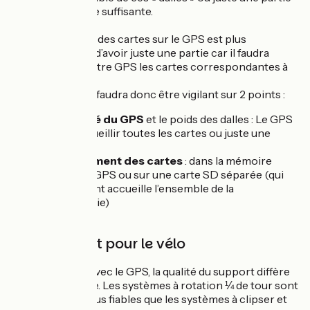
faute de mémoire suffisante.
Avoir l’ensemble des cartes sur le GPS est plus
confortable que d’avoir juste une partie car il faudra
transférer sur votre GPS les cartes correspondantes à
votre parcours.
Lors de l'achat, il faudra donc être vigilant sur 2 points :
La
capacité du GPS
et le poids des dalles : Le GPS
peut-il accueillir toutes les cartes ou juste une
partie ?
Le
chargement des cartes
: dans la mémoire
interne du GPS ou sur une carte SD séparée (qui
bien souvent accueille l’ensemble de la
cartographie)
5/ Le support pour le vélo
Souvent vendu avec le GPS, la qualité du support diffère
suivant le modèle. Les systèmes à rotation ¼ de tour sont
généralement plus fiables que les systèmes à clipser et