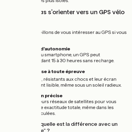
terrains, même les plus isolés.
Dans quel cas s'orienter vers un GPS vélo
?
Nous vous conseillons de vous intéresser au GPS si vous
recherchez :
🔋Un maximum d'autonomie
Contrairement au smartphone, un GPS peut
fonctionner pendant 15 à 30 heures sans recharge.
🪨Une robustesse à toute épreuve
Ils sont étanches, résistants aux chocs et leur écran
reste parfaitement lisible, même sous un soleil radieux.
🧭Une navigation précise
Ils utilisent plusieurs réseaux de satellites pour vous
localiser avec une exactitude totale, même dans les
zones les plus reculées.
GPS outdoor : quelle est la différence avec un
GPS de "voiture" ?