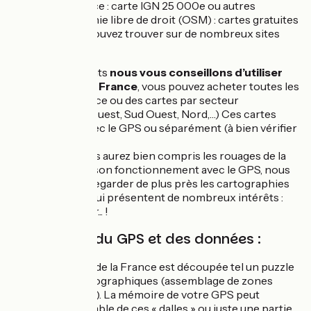
Topo France : carte IGN 25 000e ou autres
Cartographie libre de droit (OSM) : cartes gratuites
que vous pouvez trouver sur de nombreux sites
internet
Pour les débutants
nous vous conseillons d’utiliser
les cartes Topo France
, vous pouvez acheter toutes les
cartes de la France ou des cartes par secteur
géographique (Ouest, Sud Ouest, Nord,…) Ces cartes
sont vendues avec le GPS ou séparément (à bien vérifier
lors de l’achat).
Une fois que vous aurez bien compris les rouages de la
cartographie et son fonctionnement avec le GPS, nous
vous invitons à regarder de plus près les cartographies
libres de droits qui présentent de nombreux intérêts :
coût, mises à jour... !
4/ Mémoire du GPS et des données :
La cartographie de la France est découpée tel un puzzle
en « dalles » cartographiques (assemblage de zones
cartographiques). La mémoire de votre GPS peut
accueillir l’ensemble de ces « dalles » ou juste une partie