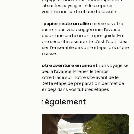
garder un œil sur les paysages et les repères
naturels, savoir lire une carte et une boussole,…
Le support papier reste un allié :
même si votre
GPS est robuste, nous vous suggérons d'avoir à
portée de guidon une carte ou un topo-guide. En
plus d'être une sécurité rassurante, c'est l'outil idéal
pour visualiser l'ensemble de votre étape lors d'une
pause en terrasse.
Préparer votre aventure en amont :
un voyage se
dessine un peu à l'avance. Prenez le temps
d'analyser votre tracé sur notre site avant de le
transférer. Cette étape de préparation permet de
vous projeter déjà dans vos futures étapes.
Découvrez également