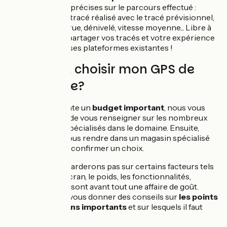
les informations précises sur le parcours effectué :
comparaison du tracé réalisé avec le tracé prévisionnel,
distance parcourue, dénivelé, vitesse moyenne... Libre à
vous ensuite de partager vos tracés et votre expérience
sur les nombreuses plateformes existantes !
Comment choisir mon GPS de
randonnée?
Le GPS représente un
budget important
, nous vous
recommandons de vous renseigner sur les nombreux
sites et forums spécialisés dans le domaine. Ensuite,
n'hésitez pas à vous rendre dans un magasin spécialisé
pour infirmer ou confirmer un choix.
Nous ne nous attarderons pas sur certains facteurs tels
que la taille de l’écran, le poids, les fonctionnalités,
l’ergonomie… qui sont avant tout une affaire de goût.
Nous préférons vous donner des conseils sur
les points
que nous jugeons importants
et sur lesquels il faut
être attentif.