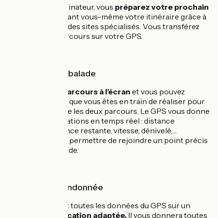
Depuis votre ordinateur, vous
préparez votre prochain
parcours
en créant vous-même votre itinéraire grâce à
un logiciel ou via des sites spécialisés. Vous transférez
ensuite votre parcours sur votre GPS.
Pendant votre balade
Vous
suivez le parcours à l’écran
et vous pouvez
enregistrer celui que vous êtes en train de réaliser pour
comparer ensuite les deux parcours. Le GPS vous donne
plusieurs informations en temps réel : distance
parcourue, distance restante, vitesse, dénivelé,…
Il peut aussi vous permettre de rejoindre un point précis
durant votre balade.
Après votre randonnée
Vous
transférez
toutes les données du GPS sur un
logiciel ou application adaptée.
Il vous donnera toutes