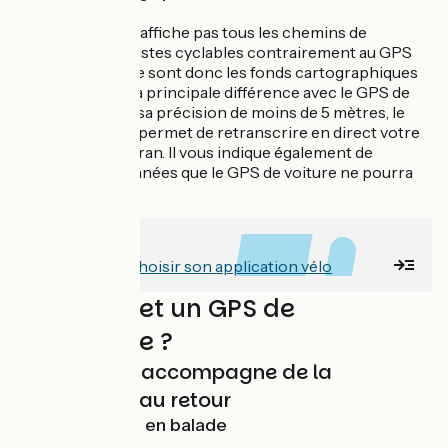
Le GPS voiture n’affiche pas tous les chemins de
randonnées et pistes cyclables contrairement au GPS
de randonnée. Ce sont donc les fonds cartographiques
qui constituent la principale différence avec le GPS de
votre auto. Avec sa précision de moins de 5 mètres, le
GPS « outdoor » permet de retranscrire en direct votre
itinéraire sur l’écran. Il vous indique également de
nombreuses données que le GPS de voiture ne pourra
pas vous fournir.
À lire aussi
Notre guide pour choisir son application vélo
Que permet un GPS de
randonnée ?
Le GPS vous accompagne de la
préparation au retour
Avant de partir en balade