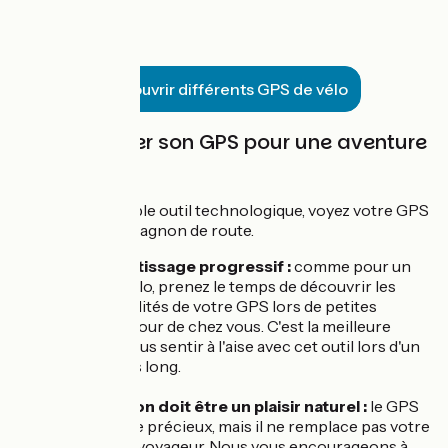
se généralisent.
Découvrir différents GPS de vélo
🧭 Apprivoiser son GPS pour une aventure
sereine
Plutôt qu'un simple outil technologique, voyez votre GPS
comme un compagnon de route.
Un apprentissage progressif :
comme pour un
nouveau vélo, prenez le temps de découvrir les
fonctionnalités de votre GPS lors de petites
balades autour de chez vous. C'est la meilleure
façon de vous sentir à l'aise avec cet outil lors d'un
voyage plus long.
L’orientation doit être un plaisir naturel :
le GPS
est un guide précieux, mais il ne remplace pas votre
instinct de voyageur. Nous vous encourageons à