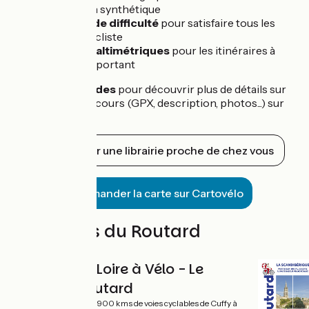
description synthétique
3 niveaux de difficulté
pour satisfaire tous les
types de cycliste
Les
profils altimétriques
pour les itinéraires à
dénivelé important
Des
QR codes
pour découvrir plus de détails sur
chaque parcours (GPX, description, photos...) sur
notre site !
Trouver une librairie proche de chez vous
Commander la carte sur Cartovélo
Les guides du Routard
La Loire à Vélo - Le
Routard
Avec 900 kms de voies cyclables de Cuffy à