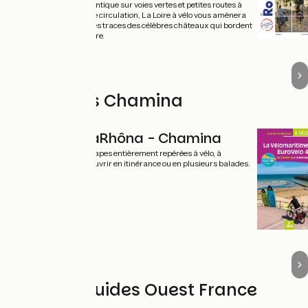
l'Atlantique sur voies vertes et petites routes à
faible circulation, La Loire à vélo vous amènera
sur les traces des célèbres châteaux qui bordent
la Loire.
Les guides Chamina
ViaRhôna - Chamina
36 étapes entièrement repérées à vélo, à
découvrir en itinérance ou en plusieurs balades.
Les topoguides Ouest France