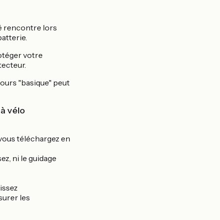
é rencontre lors
batterie.
otéger votre
ecteur.
cours "basique" peut
 à vélo
e vous téléchargez en
ez, ni le guidage
sissez
surer les
)