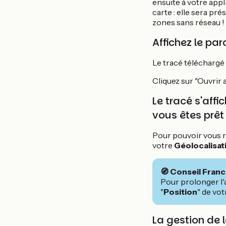
ensuite à votre app
carte : elle sera pr
zones sans réseau !
Affichez le par
Le tracé téléchargé
Cliquez sur "Ouvrir 
Le tracé s'affi
vous êtes prêt 
Pour pouvoir vous r
votre
Géolocalisat
🧭 Conseil Fran
Pour prolonger l'
"
Position
" de vot
La gestion de 