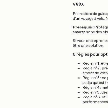
vélo.
En matière de guida
d'un voyage à vélo. 
Prérequis :
Protéger
smartphone des chu
Si vous entreprenez
être une solution.
6 règles pour opt
Règle n°1 : êt
Règle n°2 : pri
amont de votr
Règle n°3 : ne 
audio qui est 
Règle n°4 : met
Règle n°5 : dés
Règle n°6 : ut
performances (