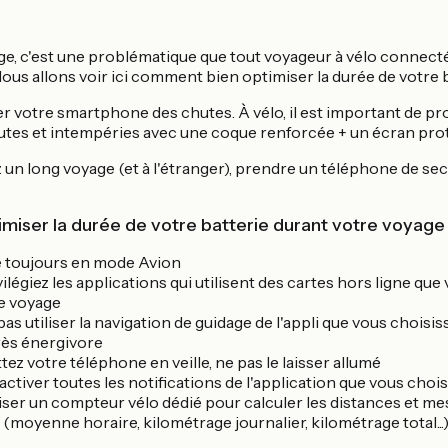
ge, c'est une problématique que tout voyageur à vélo connect
Nous allons voir ici comment bien optimiser la durée de votre 
 votre smartphone des chutes. À vélo, il est important de pr
tes et intempéries avec une coque renforcée + un écran prot
 un long voyage (et à l'étranger), prendre un téléphone de se
imiser la durée de votre batterie durant votre voyage
re toujours en mode Avion
vilégiez les applications qui utilisent des cartes hors ligne qu
e voyage
pas utiliser la navigation de guidage de l'appli que vous choisiss
très énergivore
tez votre téléphone en veille, ne pas le laisser allumé
activer toutes les notifications de l'application que vous choi
iliser un compteur vélo dédié pour calculer les distances et me
moyenne horaire, kilométrage journalier, kilométrage total...