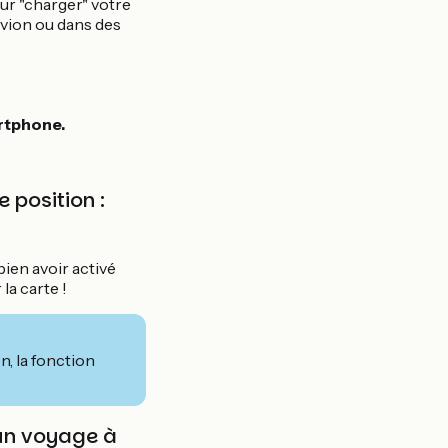
ur "charger" votre
avion ou dans des
rtphone.
e position :
ien avoir activé
 la carte !
, la fonction
'un voyage à