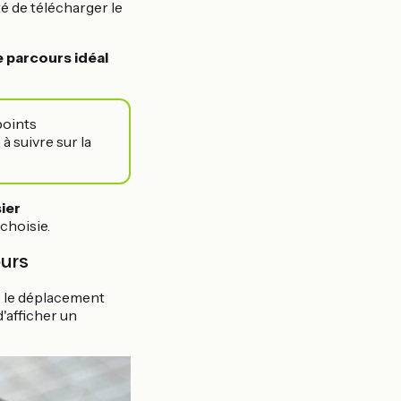
té de télécharger le
e parcours idéal
points
à suivre sur la
ier
choisie.
ours
s le déplacement
d'afficher un