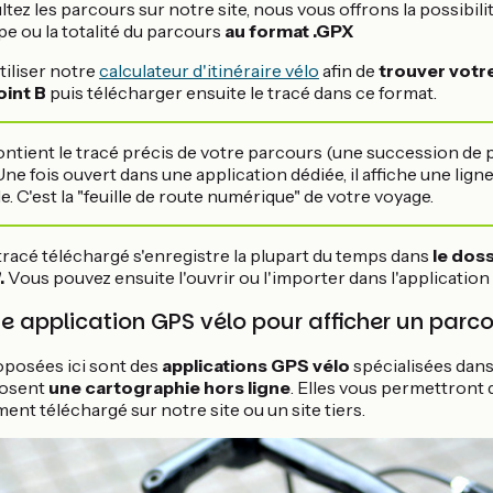
ez les parcours sur notre site, nous vous offrons la possibili
e ou la totalité du parcours
au format .GPX
tiliser notre
calculateur d'itinéraire vélo
afin de
trouver votr
oint B
puis télécharger ensuite le tracé dans ce format.
ontient le tracé précis de votre parcours (une succession de 
e fois ouvert dans une application dédiée, il affiche une ligne 
e. C'est la "feuille de route numérique" de votre voyage.
tracé téléchargé s'enregistre la plupart du temps dans
le doss
.
Vous pouvez ensuite l'ouvrir ou l'importer dans l'application 
e application GPS vélo pour afficher un parc
oposées ici sont des
applications GPS vélo
spécialisées dan
posent
une cartographie hors ligne
. Elles vous permettront 
nt téléchargé sur notre site ou un site tiers.