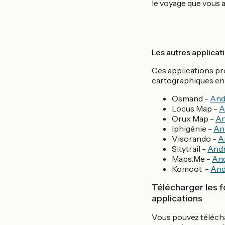
le voyage que vous a
Les autres applicati
Ces applications pr
cartographiques en 
Osmand -
And
Locus Map -
A
Orux Map -
An
Iphigénie -
An
Visorando -
A
Sitytrail -
Andr
Maps.Me -
An
Komoot -
And
Télécharger les 
applications
Vous pouvez télécha