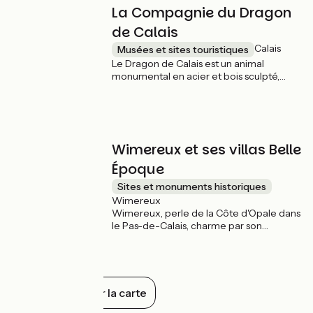
La Compagnie du Dragon
de Calais
Calais
Musées et sites touristiques
Le Dragon de Calais est un animal
monumental en acier et bois sculpté,
niché la plupart du temps dans sa nef. Il
part parfois à l'aventure sur le front de
mer de Calais, et vous pouvez aussi
embarquer directement à son bord pour
un voyage inoubliable !
Wimereux et ses villas Belle
Époque
Sites et monuments historiques
Wimereux
Wimereux, perle de la Côte d'Opale dans
le Pas-de-Calais, charme par son
élégance Belle Époque. Cette station
balnéaire, avec ses villas colorées aux
façades ornées, est une halte idéale sur
La Vélomaritime pour une balade sur le
sable fin, face à la Manche.
Tout afficher sur la carte