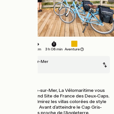
51 km
3 h 08 min
Aventure
Boulogne-sur-Mer
Calais
Bords de mer
Après Boulogne-sur-Mer, La Vélomaritime vous
dirige sur le Grand Site de France des Deux-Caps.
À Wimereux, admirez les villas colorées de style
anglo-normand. Avant d’atteindre le Cap Gris-
Nez, point le plus proche de l'Angleterre,