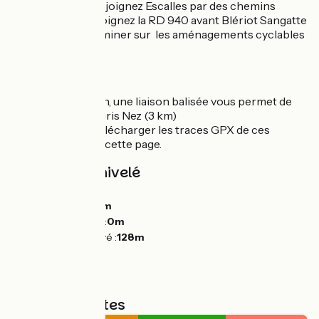
Après Wissant, rejoignez Escalles par des chemins
partagés, puis rejoignez la RD 940 avant Blériot Sangatte
pour ensuite cheminer sur les aménagements cyclables
de Calais.
Liaison
Depuis Audinghen, une liaison balisée vous permet de
rejoindre le Cap Gris Nez (3 km)
💡 Vous pouvez télécharger les traces GPX de ces
liaisons en bas de cette page.
Pentes et dénivelé
Montées :
329m
Descentes :
329m
Point le plus bas :
0m
Point le plus élevé :
128m
Types de routes