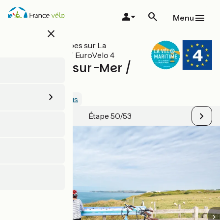
Aller
au
Menu
contenu
close
principal
Toutes les étapes sur La
Vélomaritime / EuroVelo 4
Boulogne-sur-Mer /
Calais
3.3 / 5
Voir 3 avis
Étape 50/53