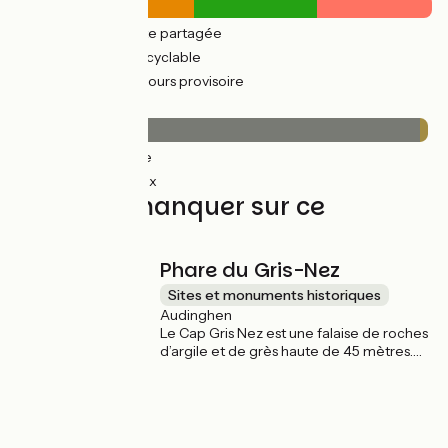
31km
(59%) Route partagée
21km
(41%) Voie cyclable
19km
(38%) Parcours provisoire
Revêtement
50km
(97%) Lisse
1km
(2%) Rugueux
À ne pas manquer sur ce
parcours
Phare du Gris-Nez
Sites et monuments historiques
Audinghen
Le Cap Gris Nez est une falaise de roches
d’argile et de grès haute de 45 mètres.
Situé au plus près des côtes anglaises, ce
site est à 4 km de La Vélomaritime depuis
la ville d'Audinghen et mérite de s'y
attarder pour faire une balade à pied,
découvrir son phare et profiter de la vue !