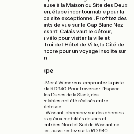
prévoyez une pause à la Maison du Site des Deux
Caps à Audinghen, étape incontournable pour la
découverte de ce site exceptionnel. Profitez des
magnifiques points de vue sur le Cap Blanc Nez
et la Baie de Wissant. Calais vaut le détour,
profitez d'être à vélo pour visiter la ville et
découvrir le beffroi de l’Hôtel de Ville, la Cité de
la Dentelle ou encore pour un voyage insolite sur
le dos du Dragon !
Détail de l'étape
De Boulogne-sur-Mer à Wimereux, empruntez la piste
cyclable le long de la RD940. Pour traverser l'Espace
Naturel Sensible des Dunes de la Slack, des
aménagements cyclables ont été réalisés entre
Wimereux et Ambleteuse.
Jusqu'à l'entrée de Wissant, cheminez sur des chemins
ruraux (accessibles qu'aux mobilités douces et
agriculteurs). Les entrées Nord et Sud de Wissant ne
sont pas aménagées, aussi restez sur la RD 940.