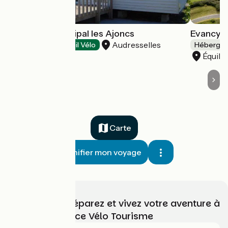
Camping Municipal les Ajoncs
Evancy 
Audresselles
Campings
Accueil Vélo
Hébergeme
Équih
Carte
Planifier mon voyage
Choisissez, préparez et vivez votre aventure à
vélo avec France Vélo Tourisme