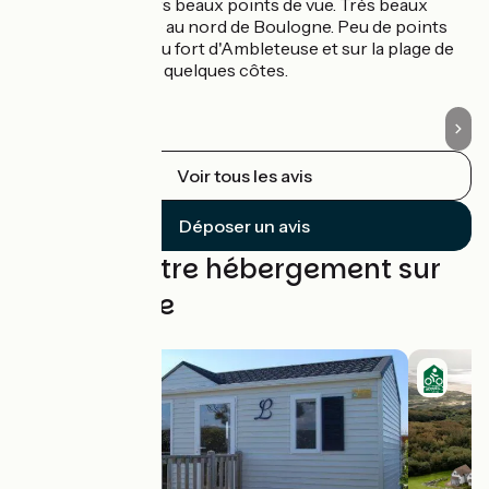
hauteurs. Plusieurs beaux points de vue. Très beaux
di
villages sur la côte au nord de Boulogne. Peu de points
po
d'eau, seulement au fort d'Ambleteuse et sur la plage de
Calais. Venteux et quelques côtes.
Voir tous les avis
Déposer un avis
Trouvez votre hébergement sur
cette étape