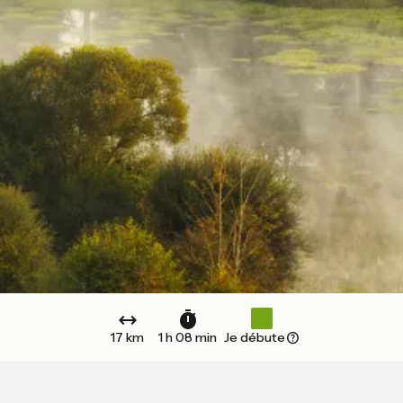
17 km
1 h 08 min
Je débute