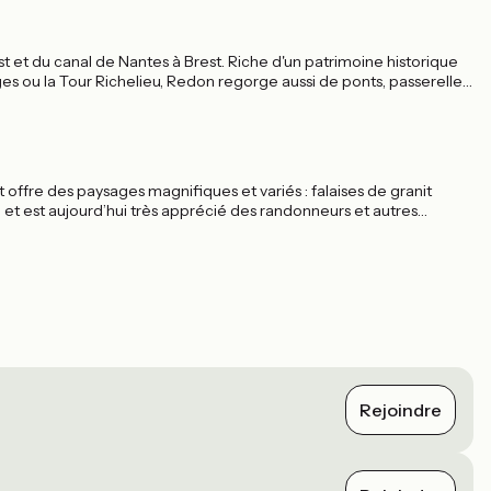
st et du canal de Nantes à Brest. Riche d'un patrimoine historique
s ou la Tour Richelieu, Redon regorge aussi de ponts, passerelles
t offre des paysages magnifiques et variés : falaises de granit
et est aujourd’hui très apprécié des randonneurs et autres
Rejoindre