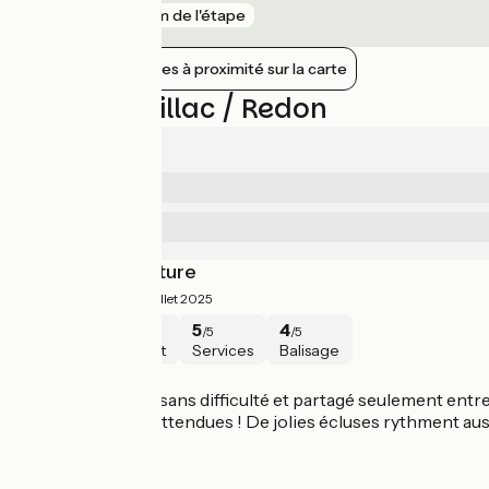
gare
8 km de l'étape
Afficher les gares à proximité sur la carte
Avis sur Peillac / Redon
4.6/5
5
Sécurité
/5
5
Services
/5
Surprenante nature
4.8/5
Estelle ·
Juillet 2025
5
5
5
4
/5
/5
/5
/5
Sécurité
Intérêt
Services
Balisage
Peillac / Redon
Un itinéraire plat, sans difficulté et partagé seulement entre 
magnifiques et inattendues ! De jolies écluses rythment aus