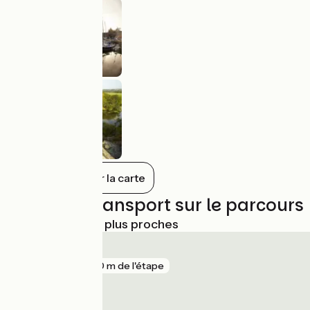
Tout afficher sur la carte
Trains et transport sur le parcours
Gares SNCF les plus proches
Redon
gare
220 m de l'étape
Malansac