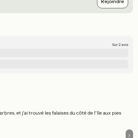
Rejoindre
Sur 2 avis
U
P
res, et j'ai trouvé les falaises du côté de l'île aux pies
Se
Il