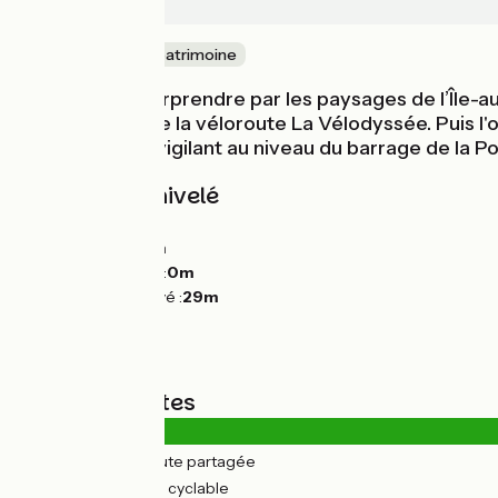
Redon
Nature & petit patrimoine
Laissez-vous surprendre par les paysages de l’Île-aux
cette section de la véloroute La Vélodyssée. Puis l'
l’Oust. ! Soyez vigilant au niveau du barrage de la Po
Pentes et dénivelé
Montées :
45m
Descentes :
46m
Point le plus bas :
0m
Point le plus élevé :
29m
Types de routes
0.33km
(2%) Route partagée
17km
(98%) Voie cyclable