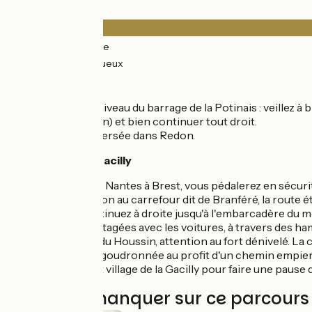
Revêtement
0.33km
(2%) Lisse
17km
(98%) Rugueux
Itinéraire
Soyez vigilant au niveau du barrage de la Potinais : veillez 
direction de Redon) et bien continuer tout droit.
Attention à la traversée dans Redon.
Liaison vers La Gacilly
Depuis le canal de Nantes à Brest, vous pédalerez en sécurit
kilomètre. Attention au carrefour dit de Branféré, la route é
Au carrefour, continuez à droite jusqu'à l'embarcadère du 
goudronnées, partagées avec les voitures, à travers des ha
Après le hameau du Houssin, attention au fort dénivelé. La c
quitterez la route goudronnée au profit d'un chemin empierré
alors du charmant village de la Gacilly pour faire une pause
À ne pas manquer sur ce parcours