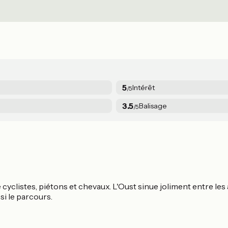
5
Intérêt
/5
3.5
Balisage
/5
cyclistes, piétons et chevaux. L'Oust sinue joliment entre les arb
si le parcours.