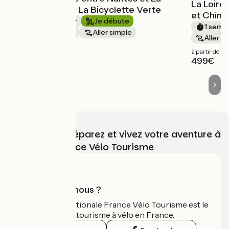
La Loire
Rochelle avec La Bicyclette Verte
et Chino
1 semaine et +
Je débute
1 semai
Bords de mer
Aller simple
Aller s
à partir de
à partir de
1049€
499€
Choisissez, préparez et vivez votre aventure à
vélo avec France Vélo Tourisme
Qui sommes-nous ?
L'association nationale France Vélo Tourisme est le
guide officiel du tourisme à vélo en France.