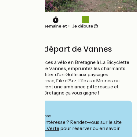
1 semaine et +
Je débute
8 jours au départ de Vannes
Confiez vos vacances à vélo en Bretagne à La Bicyclette
Verte. Au départ de Vannes, empruntez les charmants
sentiers pour profiter d'un Golfe aux paysages
remarquables. Carnac, l'île d'Arz, l'île aux Moines ou
Auray vous réservent une ambiance pittoresque et
ressourçante. La Bretagne ça vous gagne !
À partir de
549€
par personne
Ce séjour vous intéresse ? Rendez-vous sur le site
de
La Bicyclette Verte
pour réserver ou en savoir
plus.