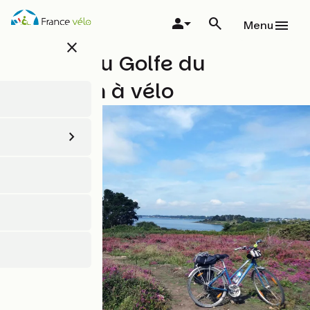
Aller
au
Menu
contenu
close
principal
Le Tour du Golfe du
Morbihan à vélo