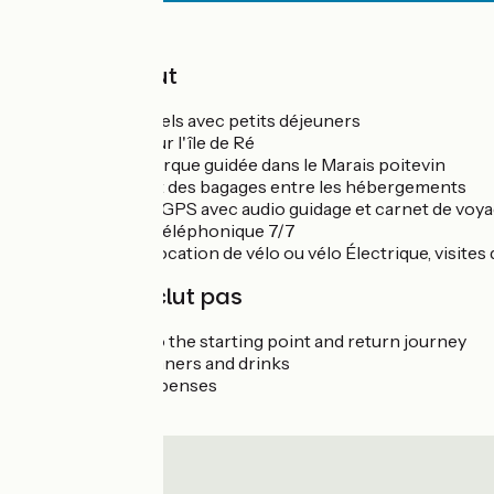
Prix
Le prix inclut
Nuits en hôtels avec petits déjeuners
Excursion sur l'île de Ré
Balade en barque guidée dans le Marais poitevin
Le transport des bagages entre les hébergements
Application GPS avec audio guidage et carnet de voy
Assistance téléphonique 7/7
En option : location de vélo ou vélo Électrique, visite
Le prix n'inclut pas
Transport to the starting point and return journey
Lunches, dinners and drinks
Personal expenses
Sightseeing