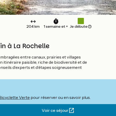
204 km
1 semaine et +
Je débute
in à La Rochelle
ombragées entre canaux, prairies et villages
un itinéraire paisible, riche de biodiversité et de
conseils d’experts et d’étapes soigneusement
Bicyclette Verte
pour réserver ou en savoir plus.
Voir ce séjour