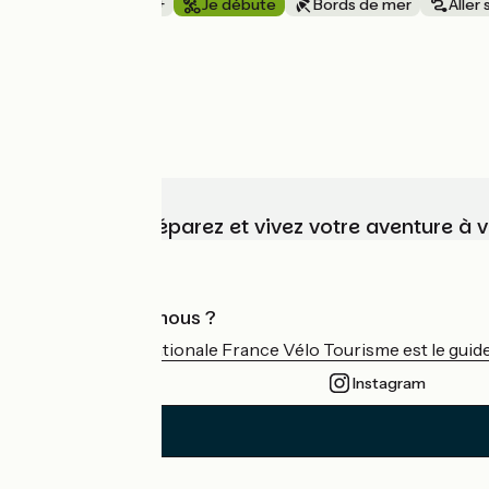
1 semaine et +
Je débute
Bords de mer
Aller
à partir de
1049€
Choisissez, préparez et vivez votre aventure à 
Qui sommes-nous ?
L'association nationale France Vélo Tourisme est le guide 
Instagram