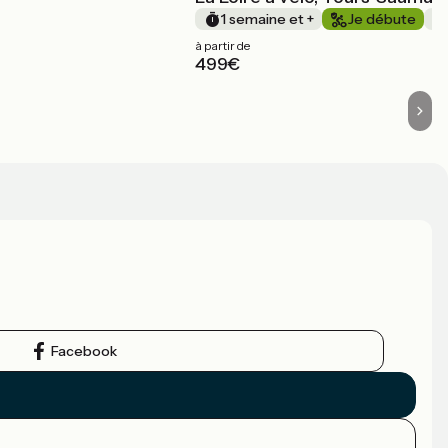
1 semaine et +
Je débute
à partir de
499€
Facebook