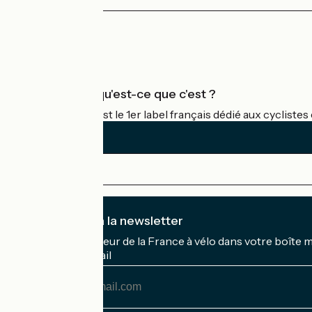
Espace Presse
Espace Pro
Accueil Vélo qu'est-ce que c'est ?
Accueil Vélo c'est le 1er label français dédié aux cycliste
Je m'abonne à la newsletter
Recevez le meilleur de la France à vélo dans votre boîte 
Mon adresse mail
Mon
adresse
mail