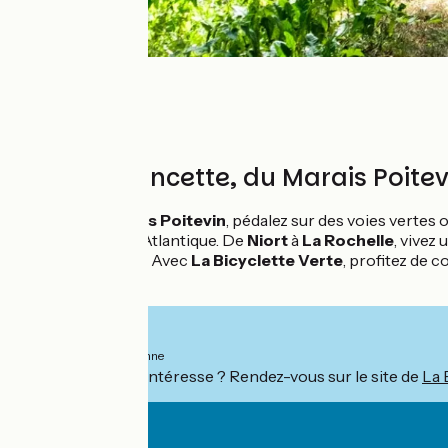
La Vélo Francette, du Marais Poitev
Au cœur du
Marais Poitevin
, pédalez sur des voies vertes 
typiques, jusqu’à l’Atlantique. De
Niort
à
La Rochelle
, vivez 
paysages uniques. Avec
La Bicyclette Verte
, profitez de 
sélectionnées.
À partir de
759€
par personne
Ce séjour vous intéresse ? Rendez-vous sur le site de
La 