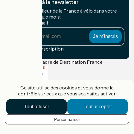
Je m'abonne à la newsletter
Recevez le meilleur de la France à vélo dans votre
boîte mail chaque mois.
Mon adresse mail
Mon
adresse
mail
Conditions d'inscription
Financé dans le cadre de Destination France
Ce site utilise des cookies et vous donne le
Accueil Vélo Pro
contrôle sur ceux que vous souhaitez activer
Contact
Mentions légales
Confidentialité
Tout refuser
Tout accepter
Contact
Réalisation :
StudioJuillet
et
France Vélo Tourisme
Personnaliser
FR