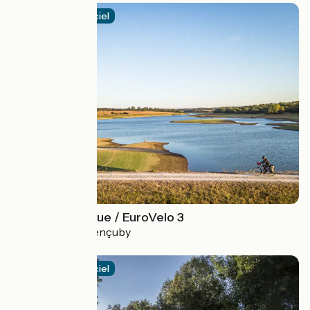
Itinéraire officiel
La Scandibérique / EuroVelo 3
Jeumont > Estérençuby
3.3 / 5
Itinéraire officiel