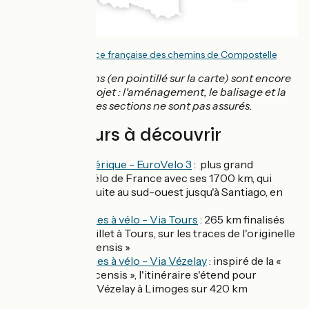
Source :
Agence française des chemins de Compostelle
Certaines sections (en pointillé sur la carte) sont encore
à l'étude ou en projet : l'aménagement, le balisage et la
sécurisation de ces sections ne sont pas assurés.
Les parcours à découvrir
La Scandibérique - EuroVelo 3
: plus grand
parcours vélo de France avec ses 1700 km, qui
s'étend ensuite au sud-ouest jusqu'à Santiago, en
Espagne
Saint-Jacques à vélo - Via Tours
: 265 km finalisés
de Rambouillet à Tours, sur les traces de l'originelle
« Via Turonensis »
Saint-Jacques à vélo - Via Vézelay
: inspiré de la «
Via Lemovicensis », l'itinéraire s'étend pour
l'instant de Vézelay à Limoges sur 420 km