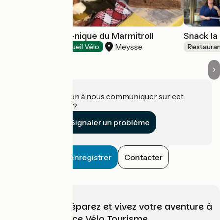
Le panier pique-nique du Marmitroll
Snack la
Meysse
Restaurants
Accueil Vélo
Restaura
Une information à nous communiquer sur cet
établissement ?
Signaler un problème
Enregistrer
Contacter
Choisissez, préparez et vivez votre aventure à
vélo avec France Vélo Tourisme