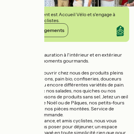
Cet établissement est Accueil Vélo et s'engage à
accueillir des cyclistes.
Voir ses engagements
Détails
Un espace de restauration à l'intérieur et en extérieur
pour profiter de moments gourmands.
Vous pourrez découvrir chez nous des produits pleins
de saveurs : macarons, pain bio, confiseries, douceurs
(crêpes, glaces) ou encore différentes variétés de pain.
Régalez-vous avec nos salades, nos quiches ou nos
pizzas. Nous disposons de produits sans sel. Jetez un œil
à nos chocolats de Noël ou de Pâques, nos petits-fours
salés ou sucrés et nos pièces montées. Service de
pâtisseries sur commande.
Clientèle en itinérance, et amis cyclistes, nous vous
proposons de vous poser pour déjeuner, un espace
ombragé est aménagé en toute simplicité rien que pour