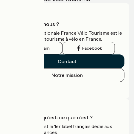
Qui sommes-nous ?
L'association nationale France Vélo Tourisme est le
guide officiel du tourisme à vélo en France.
Instagram
Facebook
Contact
Notre mission
Espace Presse
Espace Pro
Accueil Vélo qu'est-ce que c'est ?
Accueil Vélo c'est le 1er label français dédié aux
cyclistes en vacances.