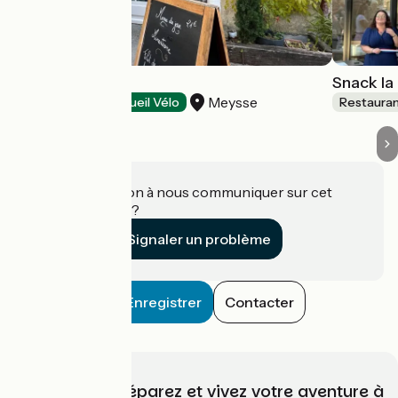
Le Marmitroll
Snack la
Meysse
Restaurants
Accueil Vélo
Restaura
Une information à nous communiquer sur cet
établissement ?
Signaler un problème
Enregistrer
Contacter
Choisissez, préparez et vivez votre aventure à