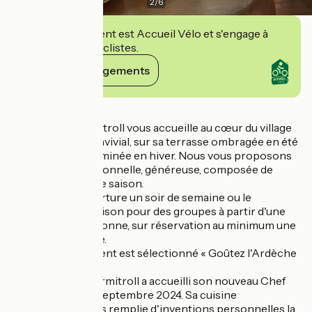
2
/
6
Cet établissement est Accueil Vélo et s'engage à
accueillir des cyclistes.
Voir ses engagements
Détails
L'équipe du Marmitroll vous accueille au cœur du village
dans un cadre convivial, sur sa terrasse ombragée en été
ou près de sa cheminée en hiver. Nous vous proposons
une cuisine traditionnelle, généreuse, composée de
produits frais et de saison.
Possibilité d'ouverture un soir de semaine ou le
dimanche hors saison pour des groupes à partir d'une
quinzaine de personne, sur réservation au minimum une
semaine à l'avance.
Notre établissement est sélectionné « Goûtez l'Ardèche
».
''La cuisine du Marmitroll a accueilli son nouveau Chef
Noé Pallier le 30 septembre 2024. Sa cuisine
traditionnelle mais remplie d'inventions personnelles la