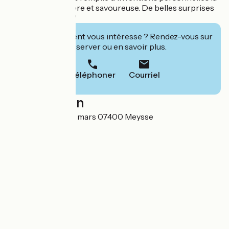
rende à la fois légère et savoureuse. De belles surprises
en perspectives !''
Cet établissement vous intéresse ? Rendez-vous sur
leur site pour réserver ou en savoir plus.
Téléphoner
Courriel
Localisation
1 place champs de mars 07400 Meysse