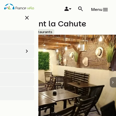
Aller
au
Menu
contenu
close
principal
Restaurant la Cahute
Accueil Vélo
Restaurants