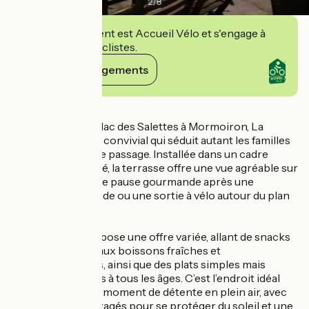
2
/
8
Cet établissement est Accueil Vélo et s'engage à
accueillir des cyclistes.
Voir ses engagements
Détails
Située au bord du lac des Salettes à Mormoiron, La
Cahute est un lieu convivial qui séduit autant les familles
que les visiteurs de passage. Installée dans un cadre
naturel et ombragé, la terrasse offre une vue agréable sur
le lac et invite à une pause gourmande après une
baignade, une balade ou une sortie à vélo autour du plan
d’eau.
Le restaurant propose une offre variée, allant de snacks
rapides et glaces aux boissons fraîches et
rafraîchissements, ainsi que des plats simples mais
savoureux adaptés à tous les âges. C’est l’endroit idéal
pour profiter d’un moment de détente en plein air, avec
des espaces ombragés pour se protéger du soleil et une