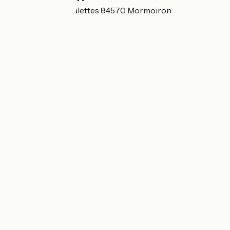
918, chemin des salettes 84570 Mormoiron