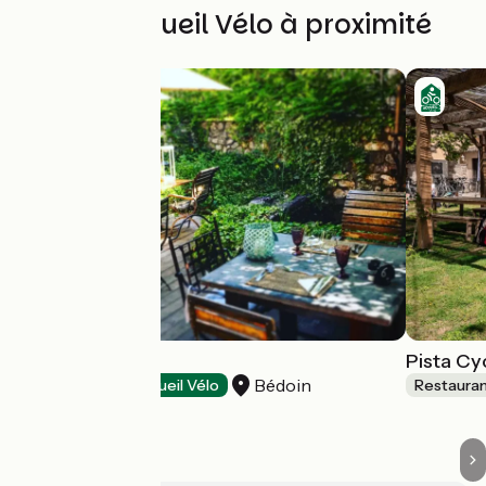
Autres Accueil Vélo à proximité
L'Esprit Jardin
Pista Cy
Bédoin
Restaurants
Accueil Vélo
Restaura