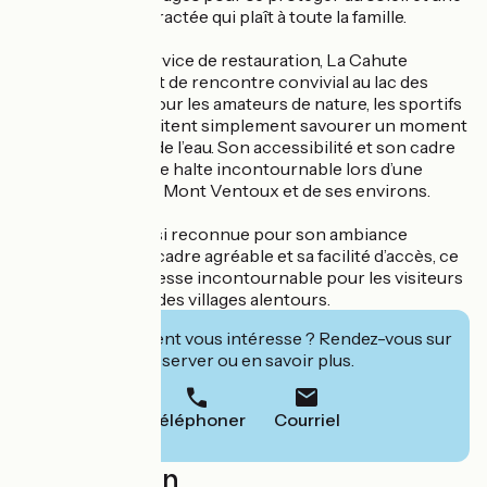
ambiance décontractée qui plaît à toute la famille.
En plus de son service de restauration, La Cahute
constitue un point de rencontre convivial au lac des
Salettes, parfait pour les amateurs de nature, les sportifs
ou ceux qui souhaitent simplement savourer un moment
au calme au bord de l’eau. Son accessibilité et son cadre
naturel en font une halte incontournable lors d’une
journée autour du Mont Ventoux et de ses environs.
La Cahute est ainsi reconnue pour son ambiance
chaleureuse, son cadre agréable et sa facilité d’accès, ce
qui en fait une adresse incontournable pour les visiteurs
de Mormoiron et des villages alentours.
Cet établissement vous intéresse ? Rendez-vous sur
leur site pour réserver ou en savoir plus.
Téléphoner
Courriel
Localisation