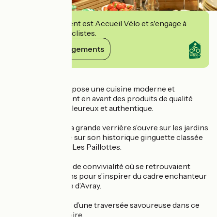
Cet établissement est Accueil Vélo et s'engage à
accueillir des cyclistes.
Voir ses engagements
Détails
Ce restaurant propose une cuisine moderne et
savoureuse, mettant en avant des produits de qualité
dans un cadre chaleureux et authentique.
Aux beaux jours, la grande verrière s’ouvre sur les jardins
de l’hôtel ainsi que sur son historique ginguette classée
du XIXème siècle : Les Paillottes.
Lieu de partage et de convivialité où se retrouvaient
artistes et écrivains pour s’inspirer du cadre enchanteur
des Etangs de Ville d’Avray.
Embarquez à bord d’une traversée savoureuse dans ce
lieu chargé d’histoire.