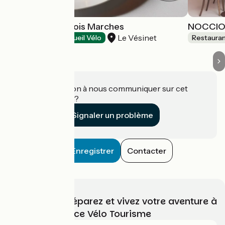
Auberge des Trois Marches
NOCCIO
Le Vésinet
Restaurants
Accueil Vélo
Restaura
Une information à nous communiquer sur cet
établissement ?
Signaler un problème
Enregistrer
Contacter
Choisissez, préparez et vivez votre aventure à
vélo avec France Vélo Tourisme