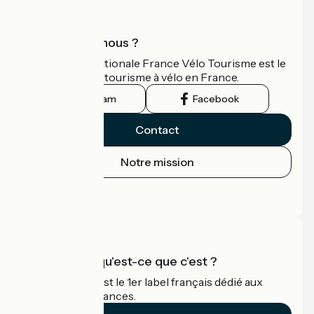
Qui sommes-nous ?
L'association nationale France Vélo Tourisme est le
guide officiel du tourisme à vélo en France.
Instagram
Facebook
Contact
Notre mission
Espace Presse
Espace Pro
Accueil Vélo qu'est-ce que c'est ?
Accueil Vélo c'est le 1er label français dédié aux
cyclistes en vacances.