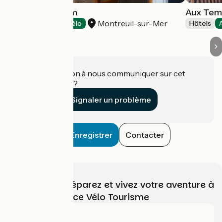
Aux Temps d'Em
Aux Tem
Montreuil-sur-Mer
Hôtels
Accueil Vélo
Hôtels
Une information à nous communiquer sur cet
établissement ?
Signaler un problème
Enregistrer
Contacter
Choisissez, préparez et vivez votre aventure à
vélo avec France Vélo Tourisme