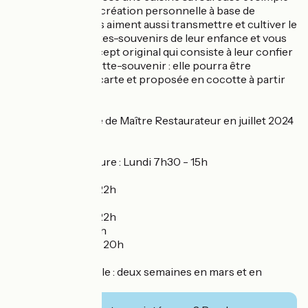
entre tradition et création personnelle à base de
produits locaux. Ils aiment aussi transmettre et cultiver le
goût de ces recettes-souvenirs de leur enfance et vous
proposer un concept original qui consiste à leur confier
votre propre recette-souvenir : elle pourra être
sélectionnée à la carte et proposée en cocotte à partir
de 2 personnes.
Obtention du titre de Maître Restaurateur en juillet 2024
!
Horaires d'ouverture : Lundi 7h30 - 15h
Mardi fermé
Mercredi 7h30 - 22h
Jeudi 7h30 - 22h
Vendredi 7h30 - 22h
Samedi 7h30 - 22h
Dimanche 7h30 - 20h
Fermeture annuelle : deux semaines en mars et en
novembre.