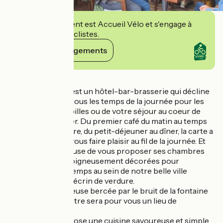
Cet établissement est Accueil Vélo et s'engage à
accueillir des cyclistes.
Voir ses engagements
Détails
Aux Temps d'Em est un hôtel-bar-brasserie qui décline
savoureusement tous les temps de la journée pour les
plaisirs de vos papilles ou de votre séjour au coeur de
Montreuil-sur-Mer. Du premier café du matin au temps
de prendre un verre, du petit-déjeuner au dîner, la carte a
été conçue pour vous faire plaisir au fil de la journée. Et
l'équipe est heureuse de vous proposer ses chambres
confortables et soigneusement décorées pour
prolonger votre temps au sein de notre belle ville
fortifiée dans son écrin de verdure.
La terrasse lumineuse bercée par le bruit de la fontaine
de la place du théâtre sera pour vous un lieu de
ressourcement.
Le chef vous propose une cuisine savoureuse et simple