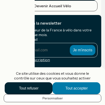
Devenir Accueil Vélo
Je m'abonne à la newsletter
Recevez le meilleur de la France à vélo dans votre
boîte mail chaque mois.
Mon adresse mail
Mon
adresse
mail
Conditions d'inscription
Financé dans le cadre de Destination France
Ce site utilise des cookies et vous donne le
contrôle sur ceux que vous souhaitez activer
Tout refuser
Tout accepter
Accueil Vélo Pro
Contact
Personnaliser
Mentions légales
FR
Confidentialité