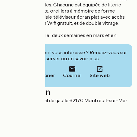
cosy et confortables. Chacune est équipée de literie
neuve avec couette, oreillers à mémoire de forme,
plateau de courtoisie, téléviseur écran plat avec accès
Canal+, connexion Wifi gratuit, et de double vitrage.
Fermeture annuelle : deux semaines en mars et en
novembre.
Cet établissement vous intéresse ? Rendez-vous sur
leur site pour réserver ou en savoir plus.
Téléphoner
Courriel
Site web
Localisation
32 place du général de gaulle 62170 Montreuil-sur-Mer