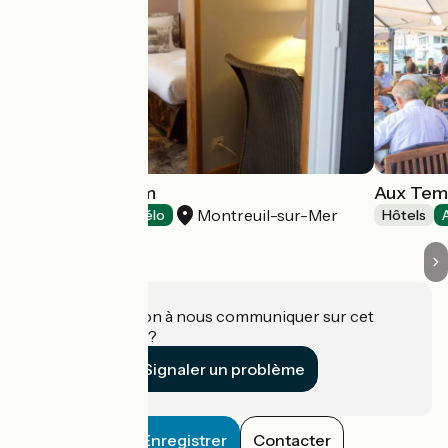
Aux Temps d'Em
Aux Tem
Montreuil-sur-Mer
Hôtels
Accueil Vélo
Hôtels
Une information à nous communiquer sur cet
établissement ?
Signaler un problème
Enregistrer
Contacter