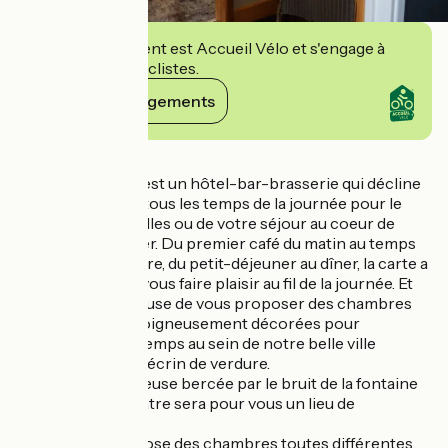
Cet établissement est Accueil Vélo et s'engage à
accueillir des cyclistes.
Voir ses engagements
Détails
Aux Temps d'Em est un hôtel-bar-brasserie qui décline
savoureusement tous les temps de la journée pour le
plaisir de vos papilles ou de votre séjour au coeur de
Montreuil-sur-Mer. Du premier café du matin au temps
de prendre un verre, du petit-déjeuner au dîner, la carte a
été conçue pour vous faire plaisir au fil de la journée. Et
l'équipe est heureuse de vous proposer des chambres
confortables et soigneusement décorées pour
prolonger votre temps au sein de notre belle ville
fortifiée dans son écrin de verdure.
La terrasse lumineuse bercée par le bruit de la fontaine
de la place du théâtre sera pour vous un lieu de
ressourcement.
L’hôtel vous propose des chambres toutes différentes,