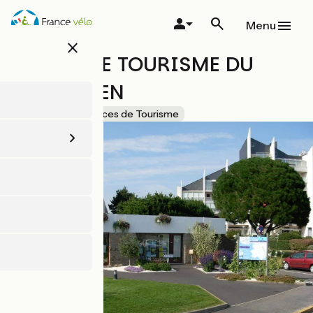
Aller
au
Menu
contenu
close
principal
OFFICE DE TOURISME DU
POULIGUEN
Accueil Vélo
Offices de Tourisme