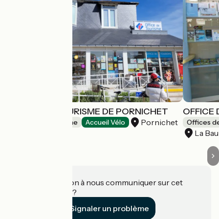
OFFICE DE TOURISME DE PORNICHET
OFFICE 
Pornichet
Offices de Tourisme
Accueil Vélo
Offices d
La Bau
Une information à nous communiquer sur cet
établissement ?
Signaler un problème