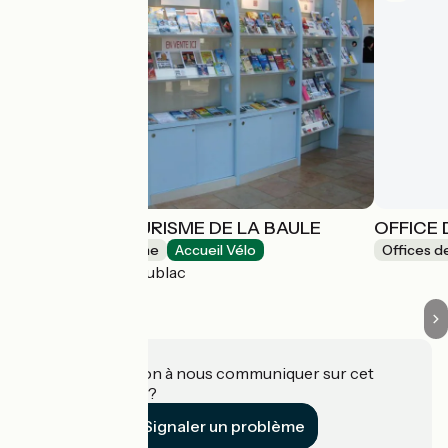
OFFICE DE TOURISME DE LA BAULE
OFFICE 
Offices de Tourisme
Accueil Vélo
Offices d
La Baule-Escoublac
Une information à nous communiquer sur cet
établissement ?
Signaler un problème