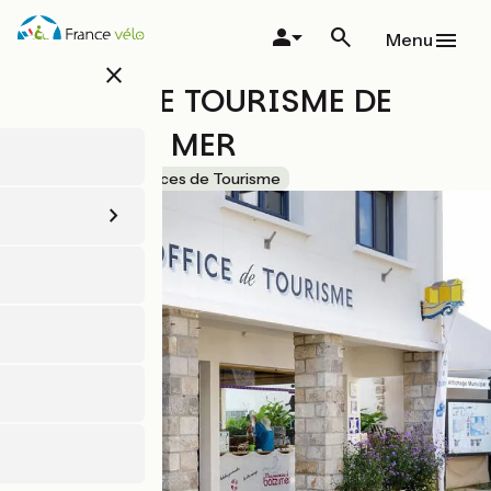
Aller
au
Menu
contenu
close
principal
OFFICE DE TOURISME DE
BATZ SUR MER
Accueil Vélo
Offices de Tourisme