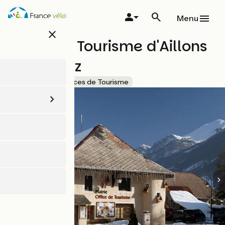
Aller
au
Menu
contenu
close
principal
Office de Tourisme d'Aillons
Margériaz
Accueil Vélo
Offices de Tourisme