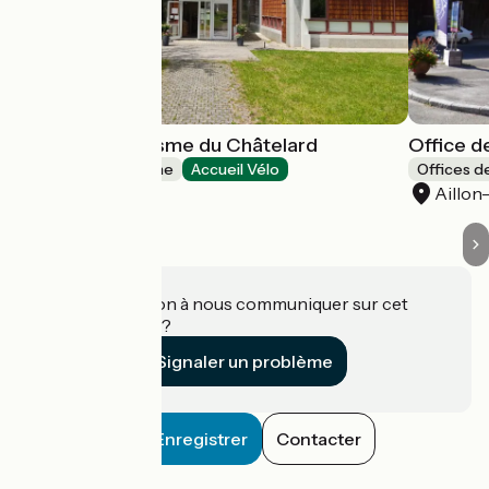
Office de Tourisme du Châtelard
Office d
Offices de Tourisme
Accueil Vélo
Offices d
Le Châtelard
Aillon
Une information à nous communiquer sur cet
établissement ?
Signaler un problème
Enregistrer
Contacter