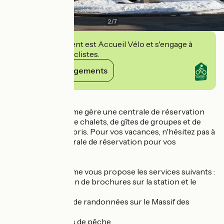
2
/
7
Cet établissement est Accueil Vélo et s'engage à
accueillir des cyclistes.
Voir ses engagements
Détails
L'Office de Tourisme gère une centrale de réservation
d'appartements, de chalets, de gîtes de groupes et de
séjours tout-compris. Pour vos vacances, n'hésitez pas à
passer par la centrale de réservation pour vos
réservations !
L'Office de Tourisme vous propose les services suivants :
- Mise à disposition de brochures sur la station et le
Massif des Bauges
- Vente de cartes de randonnées sur le Massif des
Bauges
- Vente des cartes de pêche