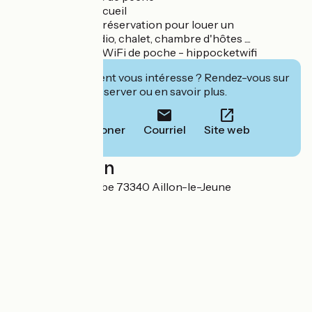
- Wifi gratuit à l'accueil
- Une centrale de réservation pour louer un
appartement, studio, chalet, chambre d'hôtes ....
-Location boitier WiFi de poche - hippocketwifi
Cet établissement vous intéresse ? Rendez-vous sur
leur site pour réserver ou en savoir plus.
Téléphoner
Courriel
Site web
Localisation
9 route de la Combe 73340 Aillon-le-Jeune