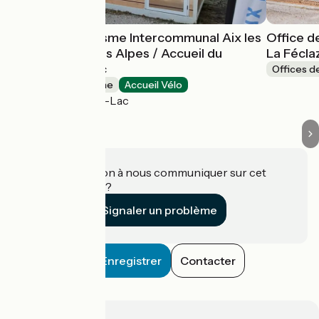
Office de Tourisme Intercommunal Aix les
Office d
Bains Riviera des Alpes / Accueil du
La Fécla
Bourget-du-Lac
Offices d
Offices de Tourisme
Accueil Vélo
Le Bourget-du-Lac
Une information à nous communiquer sur cet
établissement ?
Signaler un problème
Enregistrer
Contacter