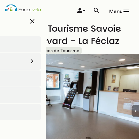
Aller
au
Menu
contenu
close
principal
Office de Tourisme Savoie
Grand Revard - La Féclaz
Accueil Vélo
Offices de Tourisme