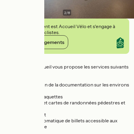
2
/
8
Cet établissement est Accueil Vélo et s'engage à
accueillir des cyclistes.
Voir ses engagements
Détails
Notre service accueil vous propose les services suivants
:
- Mise à disposition de la documentation sur les environs
de la station.
- Vente de plans raquettes
- Vente de fiches et cartes de randonnées pédestres et
parcours VTT
- Accès wifi gratuit
- Distributeur automatique de billets accessible aux
heures d'ouverture
- Photocopies.