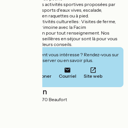
- Réservations des activités sportives proposées par
nos prestataires : sports d'eaux vives, escalade,
randonnées à ski, en raquettes ou à pied.
- Réservation d'activités culturelles : Visites de ferme,
d'artisanat, du patrimoine avec la Facim
A votre disposition pour tout renseignement. Nos
conseillers et conseillères en séjour sont là pour vous
prodiguer les meilleurs conseils.
Cet établissement vous intéresse ? Rendez-vous sur
leur site pour réserver ou en savoir plus.
Téléphoner
Courriel
Site web
Localisation
2 Grande Rue 73270 Beaufort