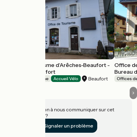
Office de Tourisme d'Arêches-Beaufort -
Office d
Bureau de Beaufort
Bureau 
Beaufort
Offices de Tourisme
Accueil Vélo
Offices d
Une information à nous communiquer sur cet
établissement ?
Signaler un problème