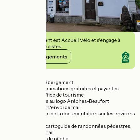
Cet établissement est Accueil Vélo et s'engage à
accueillir des cyclistes.
Voir ses engagements
Détails
- Réservation d'hébergement
- Inscription aux animations gratuites et payantes
proposées par l'office de tourisme
- Vente de goodies au logo Arêches-Beaufort
- Photocopie, Scan/envoi de mail
- Mise à disposition de la documentation sur les environs
de la station.
- Vente de livrets cartoguide de randonnées pédestres,
parcours VTT et trail
- Vente de permis de pêche