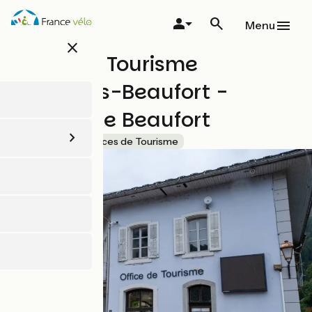
Aller
au
Menu
contenu
close
principal
Office de Tourisme
d'Arêches-Beaufort -
Bureau de Beaufort
Accueil Vélo
Offices de Tourisme