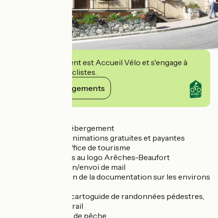
Cet établissement est Accueil Vélo et s'engage à
accueillir des cyclistes.
Voir ses engagements
Détails
- Réservation d'hébergement
- Inscription aux animations gratuites et payantes
proposées par l'office de tourisme
- Vente de goodies au logo Arêches-Beaufort
- Photocopie, Scan/envoi de mail
- Mise à disposition de la documentation sur les environs
de la station.
- Vente de livrets cartoguide de randonnées pédestres,
parcours VTT et trail
- Vente de permis de pêche