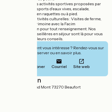
- Réservations des activités sportives proposées par
nos prestataires : sports d'eaux vives, escalade,
randonnées à ski, en raquettes ou à pied.
- Réservation d'activités culturelles : Visites de ferme,
d'artisanat, du patrimoine avec la Facim
A votre disposition pour tout renseignement. Nos
conseillers et conseillères en séjour sont là pour vous
prodiguer les meilleurs conseils.
Cet établissement vous intéresse ? Rendez-vous sur
leur site pour réserver ou en savoir plus.
Téléphoner
Courriel
Site web
Localisation
120 Route du Grand Mont 73270 Beaufort