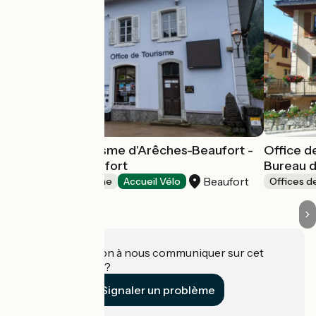
Office de Tourisme d'Arêches-Beaufort -
Office d
Bureau de Beaufort
Bureau 
Beaufort
Offices de Tourisme
Accueil Vélo
Offices d
Une information à nous communiquer sur cet
établissement ?
Signaler un problème