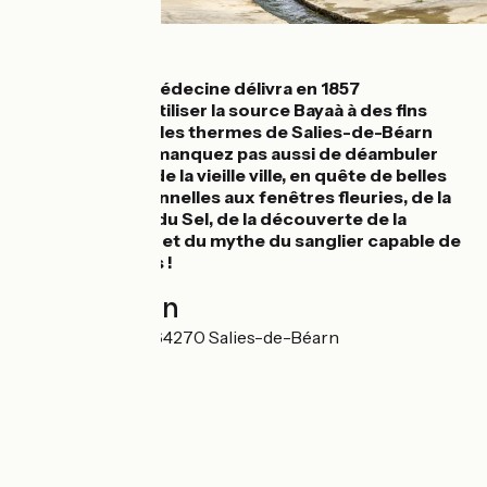
Détails
L’Académie de Médecine délivra en 1857
l’autorisation d’utiliser la source Bayaà à des fins
thérapeutiques, les thermes de Salies-de-Béarn
étaient nés ! Ne manquez pas aussi de déambuler
dans les ruelles de la vieille ville, en quête de belles
maisons traditionnelles aux fenêtres fleuries, de la
visite du musée du Sel, de la découverte de la
source du Bayaà et du mythe du sanglier capable de
parler le béarnais !
Localisation
8 Place du Bayaa 64270 Salies-de-Béarn