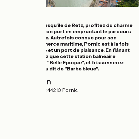
Détails
Au cœur de la presqu’île de Retz, profitez du charme
de Pornic et de son port en empruntant le parcours
de La Vélodyssée. Autrefois connue pour son
activité de commerce maritime, Pornic est à la fois
un port de pêche et un port de plaisance. En flânant
vous découvrirez que cette station balnéaire
regorge de villas "Belle Epoque", et frissonnerez
devant le château dit de "Barbe bleue".
Localisation
3 Escalier Fouquet 44210 Pornic