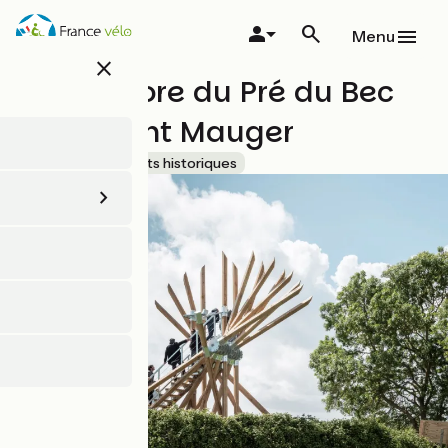
Aller
au
Menu
contenu
close
principal
Sémaphore du Pré du Bec
de Vincent Mauger
Sites et monuments historiques