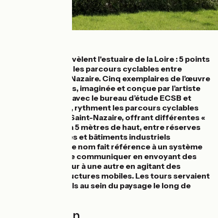
Détails
5 sémaphores révèlent l'estuaire de la Loire : 5 points
de vue rythment les parcours cyclables entre
Nantes et Saint-Nazaire. Cinq exemplaires de l’œuvre
d’art Sémaphores, imaginée et conçue par l’artiste
Vincent Mauger, avec le bureau d’étude ECSB et
Ateliers Perrault, rythment les parcours cyclables
entre Nantes et Saint-Nazaire, offrant différentes «
vues sur Loire » à 5 mètres de haut, entre réserves
naturelles fragiles et bâtiments industriels
gigantesques. Ce nom fait référence à un système
qui permettait de communiquer en envoyant des
signaux d’une tour à une autre en agitant des
drapeaux ou structures mobiles. Les tours servaient
de repères visuels au sein du paysage le long de
l’estuaire.
Localisation