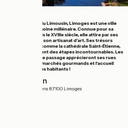
Détails
Située au cœur du Limousin, Limoges est une ville
animée au patrimoine millénaire. Connue pour sa
porcelaine depuis le XVIIIe siècle, elle attire par ses
manufactures et son artisanat d'art. Ses trésors
architecturaux, comme la cathédrale Saint-Étienne,
et ses musées sont des étapes incontournables. Les
cyclotouristes de passage apprécieront ses rues
médiévales, ses marchés gourmands et l'accueil
chaleureux de ses habitants !
Localisation
34 Rue des Vénitiens 87100 Limoges