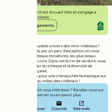
2
/
13
Cet établissement est Accueil Vélo et s'engage à
accueillir des cyclistes.
Voir ses engagements
Détails
Entrez dans l'incroyable univers des mini-châteaux !
Vous serez captivés par un parc d’exception où vous
découvrirez 41 châteaux miniatures, les plus beaux
fleurons du Val de Loire. Dans cet écrin de verdure, vous
pourrez contempler la richesse et la diversité de
l'architecture française.
Partez à l'aventure pour une chevauchée fantastique sur
des mini-chevaux au milieu des châteaux !
Cet établissement vous intéresse ? Rendez-vous sur
leur site pour réserver ou en savoir plus.
Téléphoner
Courriel
Site web