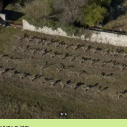
1
/
14
r des cyclistes.