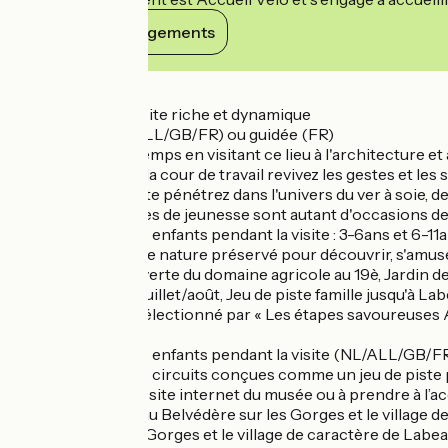
Voir ses engagements
Détails
.Le Musée : une visite riche et dynamique
Visite libre (NL/ALL/GB/FR) ou guidée (FR)
Voyagez dans le temps en visitant ce lieu à l'architecture e
Dans les caves et la cour de travail revivez les gestes et les sa
magnanerie vivante pénétrez dans l'univers du ver à soie, de
famille, ses frasques de jeunesse sont autant d'occasions de
Enquêtes pour les enfants pendant la visite : 3-6ans et 6-
Le parc : un coin de nature préservé pour découvrir, s'amuse
Sentier de découverte du domaine agricole au 19è, Jardin de
Glaces, snack en juillet/août, Jeu de piste famille jusqu'à L
« Etablissement sélectionné par « Les étapes savoureuses
Enquêtes pour les enfants pendant la visite (NL/ALL/GB/FR) • 7
Randoland (fiches circuits conçues comme un jeu de piste pou
télécharger sur le site internet du musée ou à prendre à l’a
midi balade jusqu’au Belvédère sur les Gorges et le village 
Belvédère sur les Gorges et le village de caractère de Labe