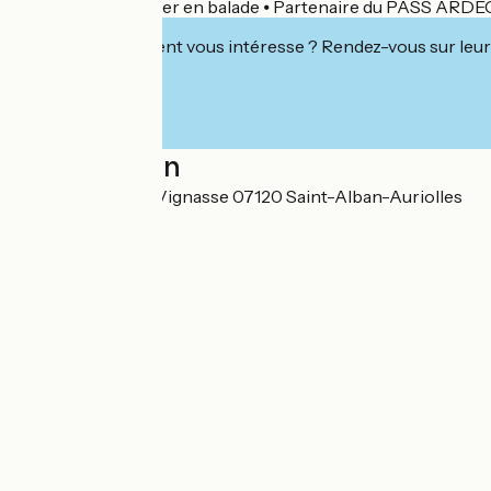
place ou à emporter en balade ⦁ Partenaire du PASS ARD
Cet établissement vous intéresse ? Rendez-vous sur leur 
Localisation
710 chemin de la Vignasse 07120 Saint-Alban-Auriolles