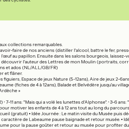
t aux collections remarquables.
voir-faire de nos anciens (distiller l'alcool, battre le fer, press
 l’œuf au papillon. Ensuite dans les salons bourgeois, laissez-
 découvrir l'auteur des Lettres de mon Moulin (portraits, corr
11ans et ados (NL/ALL/GB/FR)
r et flâner.
s figuiers, Espace de jeux Nature (5-12ans), Aire de jeux 2-6an
abeaume (fiches de 4 à 12ans), Balade et Belvédère jusqu'au vill
 Ardèche »
-11 ans: "Mais qui a volé les lunettes d'Alphonse". • 3-6 ans: "
r motiver les enfants de 4 à 12 ans tout au long du parcours).
ccueil (gratuit) ⦁ Idée Journée : Le matin visite du Musée puis
de caractère de Labeaume pause baignade et retour musée. ⦁ Idée
aume pour la pause goûter et retour au musée pour profiter du 