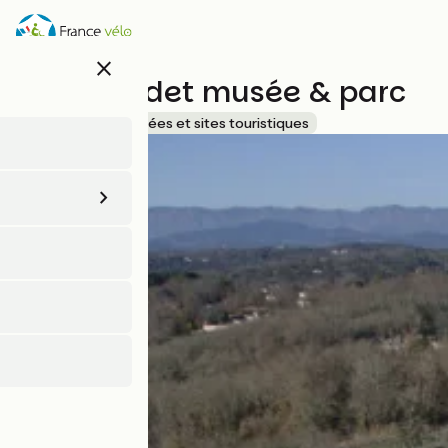
Aller
au
contenu
close
principal
Mas Daudet musée & parc
Accueil Vélo
Musées et sites touristiques