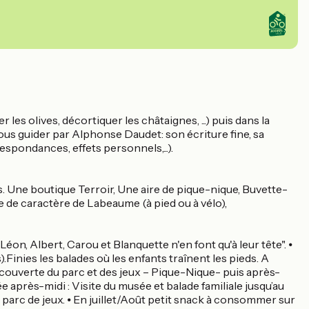
er les olives, décortiquer les châtaignes, ...) puis dans la
vous guider par Alphonse Daudet: son écriture fine, sa
espondances, effets personnels,...).
s. Une boutique Terroir, Une aire de pique-nique, Buvette-
age de caractère de Labeaume (à pied ou à vélo),
Léon, Albert, Carou et Blanquette n'en font qu'à leur tête". ⦁
Finies les balades où les enfants traînent les pieds. A
 découverte du parc et des jeux – Pique-Nique- puis après-
 après-midi : Visite du musée et balade familiale jusqu’au
parc de jeux. ⦁ En juillet/Août petit snack à consommer sur