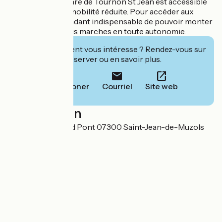
• Accès PMR : la gare de Tournon St Jean est accessible
aux personnes à mobilité réduite. Pour accéder aux
trains, il est cependant indispensable de pouvoir monter
l’équivalent de trois marches en toute autonomie.
Cet établissement vous intéresse ? Rendez-vous sur
leur site pour réserver ou en savoir plus.
Téléphoner
Courriel
Site web
Localisation
111 Route du Grand Pont 07300 Saint-Jean-de-Muzols