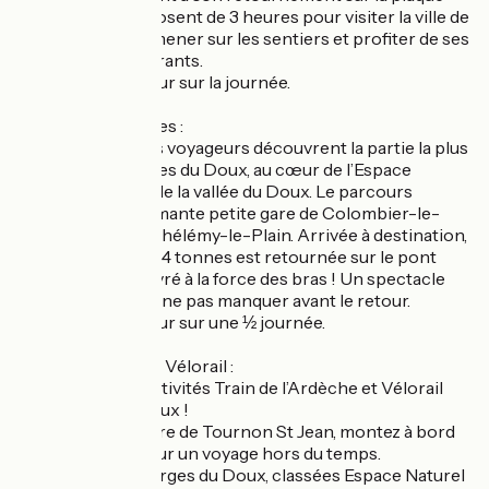
tournante et disposent de 3 heures pour visiter la ville de
Lamastre, se promener sur les sentiers et profiter de ses
nombreux restaurants.
Voyage aller-retour sur la journée.
Le Train des Gorges :
A toute vapeur, les voyageurs découvrent la partie la plus
sauvage des Gorges du Doux, au cœur de l’Espace
Naturel Sensible de la vallée du Doux. Le parcours
s’achève à la charmante petite gare de Colombier-le-
Vieux / Saint-Barthélémy-le-Plain. Arrivée à destination,
la locomotive de 44 tonnes est retournée sur le pont
tournant manœuvré à la force des bras ! Un spectacle
impressionnant à ne pas manquer avant le retour.
Voyage aller-retour sur une ½ journée.
La journée Train + Vélorail :
Combinez les 2 activités Train de l’Ardèche et Vélorail
des Gorges du Doux !
Au départ de la gare de Tournon St Jean, montez à bord
du « Mastrou » pour un voyage hors du temps.
Découvrez les Gorges du Doux, classées Espace Naturel