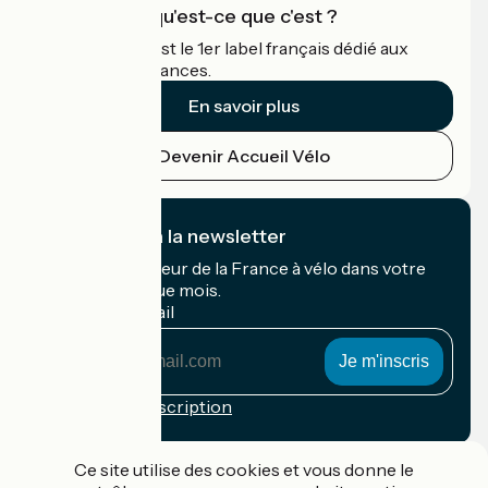
Accueil Vélo qu'est-ce que c'est ?
Accueil Vélo c'est le 1er label français dédié aux
cyclistes en vacances.
En savoir plus
Devenir Accueil Vélo
Je m'abonne à la newsletter
Recevez le meilleur de la France à vélo dans votre
boîte mail chaque mois.
Mon adresse mail
Mon
adresse
mail
Conditions d'inscription
Financé dans le cadre de Destination France
Ce site utilise des cookies et vous donne le