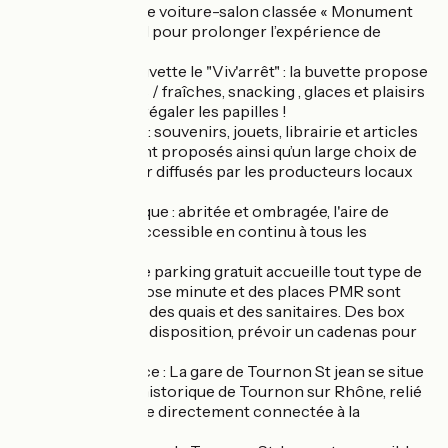
comme la luxueuse voiture-salon classée « Monument
historique »… idéal pour prolonger l’expérience de
l’épopée du rail !
• Espace buffet-buvette le "Viv'arrêt" : la buvette propose
boissons chaudes / fraîches, snacking , glaces et plaisirs
gourmands pour régaler les papilles !
• Espace boutique : souvenirs, jouets, librairie et articles
personnalisés sont proposés ainsi qu’un large choix de
produits du terroir diffusés par les producteurs locaux
partenaires.
• Aire de pique-nique : abritée et ombragée, l'aire de
pique-nique est accessible en continu à tous les
voyageurs.
• Parking : un vaste parking gratuit accueille tout type de
véhicules ; un dépose minute et des places PMR sont
situés à proximité des quais et des sanitaires. Des box
vélos sont à votre disposition, prévoir un cadenas pour
les sécuriser.
• Liaison voie douce : La gare de Tournon St jean se situe
à 4 km du centre historique de Tournon sur Rhône, relié
par une voie douce directement connectée à la
ViaRhôna.