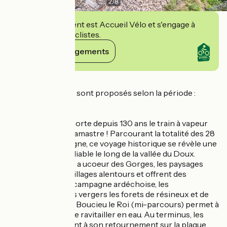
2
/
8
Cet établissement est Accueil Vélo et s'engage à
accueillir des cyclistes.
Voir ses engagements
Détails
Plusieurs voyages sont proposés selon la période :
Le Mastrou :
C’est le nom que porte depuis 130 ans le train à vapeur
circulant jusqu’à Lamastre ! Parcourant la totalité des 28
kilomètres de la ligne, ce voyage historique se révèle une
expérience inoubliable le long de la vallée du Doux.
Après le parcours a ucoeur des Gorges, les paysages
s’ouvrent sur les villages alentours et offrent des
panoramas sur la campagne ardéchoise, les
châtaigneraies, les vergers les forets de résineux et de
feuillus. Un arrêt à Boucieu le Roi (mi-parcours) permet à
la locomotive de se ravitailler en eau. Au terminus, les
voyageurs assistent à son retournement sur la plaque