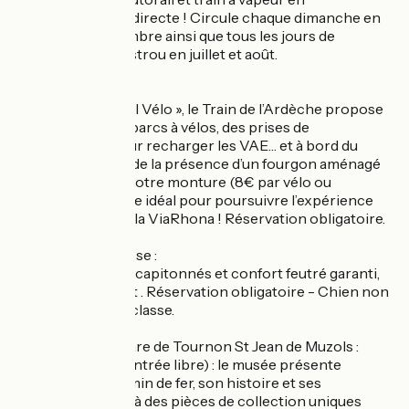
correspondance directe ! Circule chaque dimanche en
mai, juin et septembre ainsi que tous les jours de
circulation du Mastrou en juillet et août.
Spécial vélos :
Labellisé « Accueil Vélo », le Train de l’Ardèche propose
aux cyclistes des parcs à vélos, des prises de
branchement pour recharger les VAE… et à bord du
Mastrou, profitez de la présence d’un fourgon aménagé
pour embarquer votre monture (8€ par vélo ou
remorque). Service idéal pour poursuivre l’expérience
sur la DolceVia et la ViaRhona ! Réservation obligatoire.
Voitures 1ère Classe :
Sièges en velours capitonnés et confort feutré garanti,
9€ de supplément . Réservation obligatoire - Chien non
acceptés en 1ère classe.
Les services en gare de Tournon St Jean de Muzols :
• Espace Musée (entrée libre) : le musée présente
l’aventure du chemin de fer, son histoire et ses
techniques grâce à des pièces de collection uniques