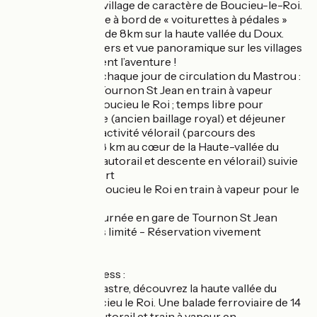
Sensible, jusqu’au village de caractère de Boucieu-le-Roi.
Embarquez ensuite à bord de « voiturettes à pédales »
pour un parcours de 8km sur la haute vallée du Doux.
Traversée de vergers et vue panoramique sur les villages
de la vallée rythment l’aventure !
D'avril à octobre, chaque jour de circulation du Mastrou :
10h15 : départ de Tournon St Jean en train à vapeur
11h00 : arrivée à Boucieu le Roi ; temps libre pour
découvrir le village (ancien baillage royal) et déjeuner
13h30 : début de l’activité vélorail (parcours des
Châtaigniers sur 8 km au cœur de la Haute-vallée du
Doux, montée en autorail et descente en vélorail) suivie
d’une pause confort
16h15 : départ de Boucieu le Roi en train à vapeur pour le
retour
17h00 : fin de la journée en gare de Tournon St Jean
Nombre de places limité - Réservation vivement
conseillée !
Le Lamastre Express :
Au départ de Lamastre, découvrez la haute vallée du
Doux jusqu'à Boucieu le Roi. Une balade ferroviaire de 14
km en alternant autorail et train à vapeur en