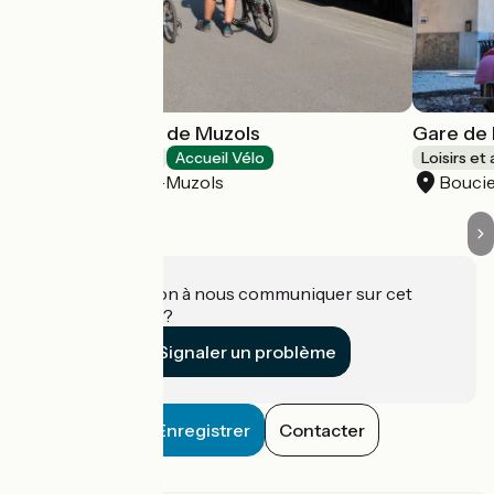
Gare Saint Jean de Muzols
Gare de 
Loisirs et activités
Accueil Vélo
Loisirs et 
Saint-Jean-de-Muzols
Boucie
Une information à nous communiquer sur cet
établissement ?
Signaler un problème
Enregistrer
Contacter