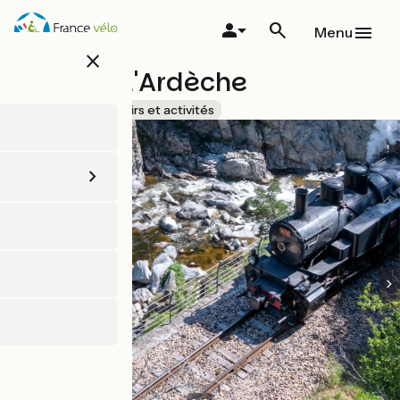
Aller
au
Menu
contenu
close
principal
Train de l'Ardèche
Accueil Vélo
Loisirs et activités