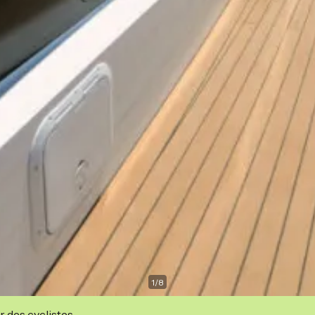
1
/
8
r des cyclistes.