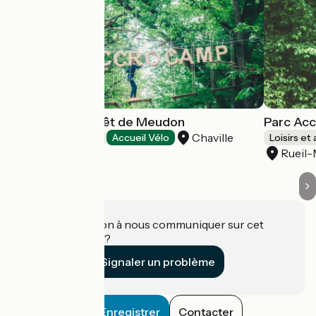
Accrocamp Forêt de Meudon
Parc Ac
Chaville
Loisirs et activités
Accueil Vélo
Loisirs et 
Rueil
Une information à nous communiquer sur cet
établissement ?
Signaler un problème
Enregistrer
Contacter