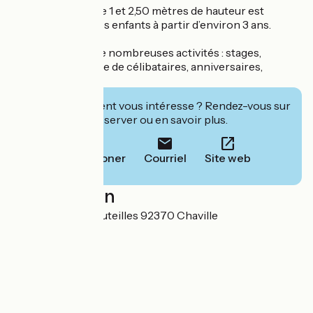
Un parcours entre 1 et 2,50 mètres de hauteur est
accessible pour les enfants à partir d’environ 3 ans.
Le site propose de nombreuses activités : stages,
enterrement de vie de célibataires, anniversaires,
teambuiliding
Cet établissement vous intéresse ? Rendez-vous sur
leur site pour réserver ou en savoir plus.
Téléphoner
Courriel
Site web
Localisation
Route des huit bouteilles 92370 Chaville