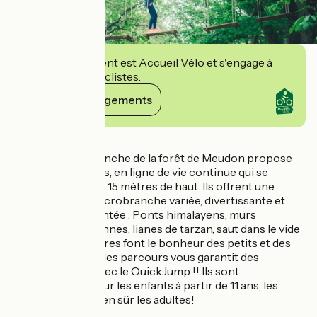
Cet établissement est Accueil Vélo et s'engage à
accueillir des cyclistes.
Voir ses engagements
Détails
Le site d'accrobranche de la forêt de Meudon propose
plusieurs parcours, en ligne de vie continue qui se
trouvent entre 7 à 15 mètres de haut. Ils offrent une
expérience de l’accrobranche variée, divertissante et
parfois mouvementée : Ponts himalayens, murs
d’escalade, tyroliennes, lianes de tarzan, saut dans le vide
et autres balançoires font le bonheur des petits et des
grands. La sortie des parcours vous garantit des
sensation forte avec le QuickJump !! Ils sont
recommandés pour les enfants à partir de 11 ans, les
adolescents, et bien sûr les adultes!