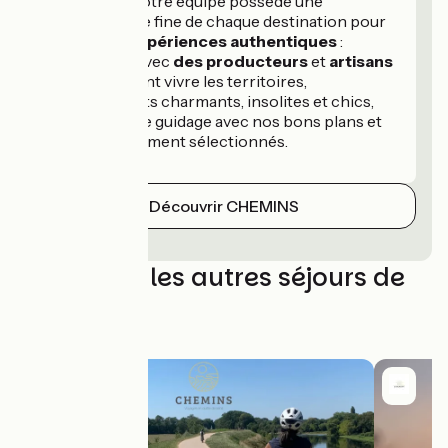
préservés. Notre équipe possède une
connaissance fine de chaque destination pour
créer des expériences authentiques
:
rencontres avec
des producteurs
et
artisans
locaux
qui font vivre les territoires,
hébergements charmants, insolites et chics,
application de guidage avec nos bons plans et
parcours finement sélectionnés.
Découvrir CHEMINS
Découvrez les autres séjours de
CHEMINS