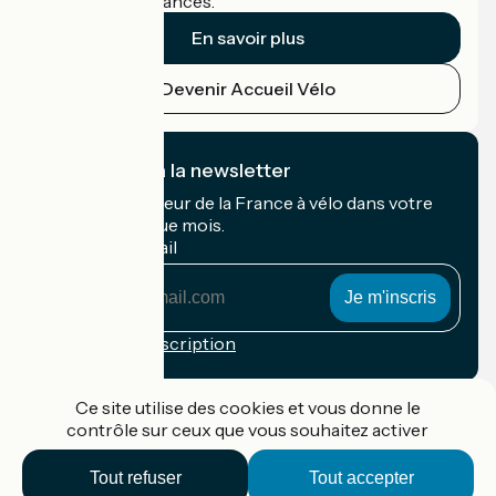
cyclistes en vacances.
En savoir plus
Devenir Accueil Vélo
Je m'abonne à la newsletter
Recevez le meilleur de la France à vélo dans votre
boîte mail chaque mois.
Mon adresse mail
Mon
adresse
mail
Conditions d'inscription
Financé dans le cadre de Destination France
Ce site utilise des cookies et vous donne le
contrôle sur ceux que vous souhaitez activer
Tout refuser
Tout accepter
Accueil Vélo Pro