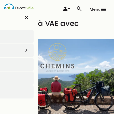
Aller
au
Menu
contenu
close
principal
La Corse à VAE avec
Chemins