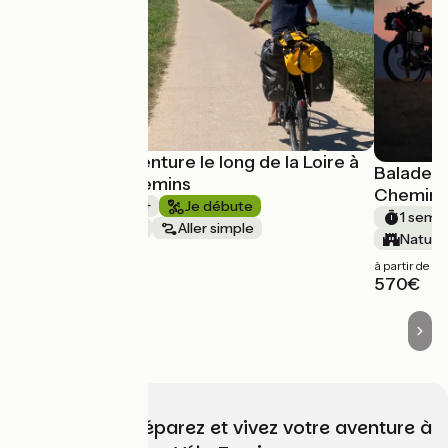
La grande aventure le long de la Loire à
Balade 
vélo avec Chemins
Chemin
1 semaine et +
Je débute
1 semai
Au fil de l'eau
Aller simple
Nature
à partir de
à partir de
1250€
570€
Choisissez, préparez et vivez votre aventure à