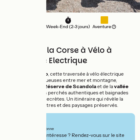
190 km
Week-End (2-3 jours)
Aventure
Découvrez la Corse à Vélo à
Assistance Electrique
De
Calvi
à
Ajaccio
, cette traversée à vélo électrique
alterne routes sinueuses entre mer et montagne,
découverte de la
Réserve de Scandola
et de la
vallée
du Fango
, villages perchés authentiques et baignades
dans des criques secrètes. Un itinéraire qui révèle la
Corse des rencontres et des paysages préservés.
À partir de
1150€
par personne
Ce séjour vous intéresse ? Rendez-vous sur le site