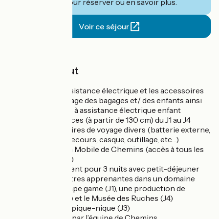
de
CHEMINS
pour réserver ou en savoir plus.
Voir ce séjour
Prix
Le prix inclut
Les vélos assistance électrique et les accessoires
pour le portage des bagages et/ des enfants ainsi
que les vélos à assistance électrique enfant
24 et 26 pouces (à partir de 130 cm) du J1 au J4
Les accessoires de voyage divers (batterie externe,
trousse de secours, casque, outillage, etc…)
L’application Mobile de Chemins (accès à tous les
participants)
L’hébergement pour 3 nuits avec petit-déjeuner
Des rencontres apprenantes dans un domaine
viticole/escape game (J1), une production de
lavandes (J3) et le Musée des Ruches (J4)
Le déjeuner pique-nique (J3)
L’assistance par l’équipe de Chemins