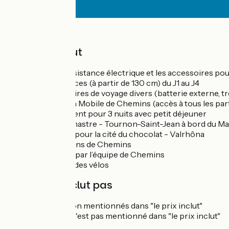
Prix
Le prix inclut
Les vélos assistance électrique et les accessoires pou
24 et 26 pouces (à partir de 130 cm) du J1 au J4
Les accessoires de voyage divers (batterie externe, tr
L'application Mobile de Chemins (accès à tous les par
L’hébergement pour 3 nuits avec petit déjeuner
Le trajet Lamastre - Tournon-Saint-Jean à bord du Mas
Les entrées pour la cité du chocolat - Valrhôna
Les bons plans de Chemins
L’assistance par l’équipe de Chemins
L’assurance des vélos
Le prix n'inclut pas
Les repas non mentionnés dans "le prix inclut"
Tout ce qui n'est pas mentionné dans "le prix inclut"