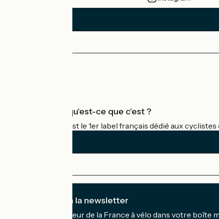
Espace Presse
Espace Pro
Accueil Vélo qu'est-ce que c'est ?
Accueil Vélo c'est le 1er label français dédié aux cycliste
Je m'abonne à la newsletter
Recevez le meilleur de la France à vélo dans votre boîte 