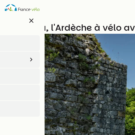
Aller
au
contenu
close
principal
Dolce Via, l'Ardèche à vélo 