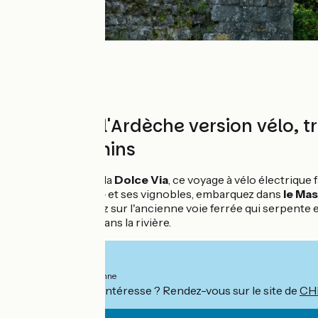
Dolce Via, l'Ardèche version vélo, 
avec Chemins
De la
ViaRhôna
à la
Dolce Via
, ce voyage à vélo électrique
Tain-l'Hermitage
et ses vignobles, embarquez dans
le Ma
Doux. Puis pédalez sur l'ancienne voie ferrée qui serpente
rafraîchissantes dans la rivière.
À partir de
595€
par personne
Ce séjour vous intéresse ? Rendez-vous sur le site de
CH