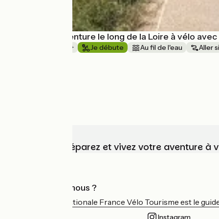
La grande aventure le long de la Loire à vélo ave
1 semaine et +
Je débute
Au fil de l'eau
Aller 
à partir de
1250€
Choisissez, préparez et vivez votre aventure à 
Qui sommes-nous ?
L'association nationale France Vélo Tourisme est le guide 
Instagram