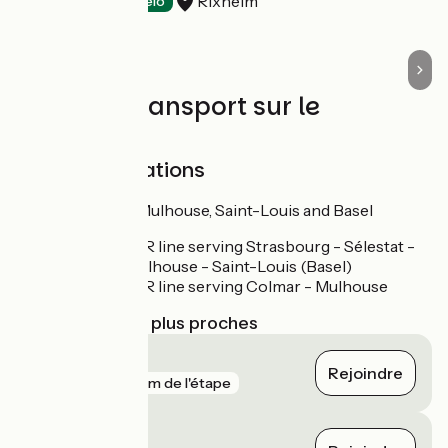
Rixheim
Hôtels
Accueil Vélo
Trains et transport sur le
parcours
SNCF train stations
Train stations at Mulhouse, Saint-Louis and Basel
Regional TER line serving Strasbourg - Sélestat -
Colmar - Mulhouse - Saint-Louis (Basel)
Regional TER line serving Colmar - Mulhouse
Gares SNCF les plus proches
Sierentz
Rejoindre
gare
174 m de l'étape
Rixheim