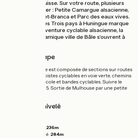
Allemagne et Suisse. Sur votre route, plusieurs
lieux sont à visiter : Petite Camargue alsacienne,
Fondation Fernet-Branca et Parc des eaux vives.
La passerelle des Trois pays à Huningue marque
la fin de votre aventure cyclable alsacienne, la
Suisse et la dynamique ville de Bâle s'ouvrent à
vous !
Détail de l'étape
Cette ultime étape est composée de sections sur routes
peu fréquentées, pistes cyclables en voie verte, chemins
d'exploitation agricole et bandes cyclables. Suivre le
balisage EuroVelo 5. Sortie de Mulhouse par une petite
route.
Pentes et dénivelé
Montées :
42m
Descentes :
31m
Point le plus bas :
236m
Point le plus élevé :
284m