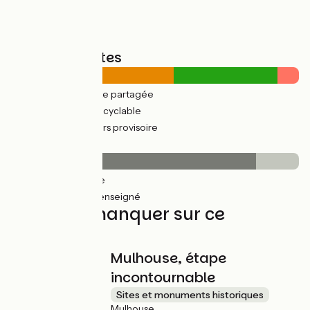
Types de routes
23km
(61%) Route partagée
15km
(39%) Voie cyclable
3km
(8%) Parcours provisoire
Revêtement
32km
(85%) Lisse
6km
(15%) Non renseigné
À ne pas manquer sur ce
parcours
Mulhouse, étape
incontournable
Sites et monuments historiques
Mulhouse