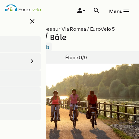
Aller
au
Menu
contenu
close
principal
Toutes les étapes sur Via Romea / EuroVelo 5
Mulhouse / Bâle
2.3 / 5
Voir 3 avis
Étape 9/9