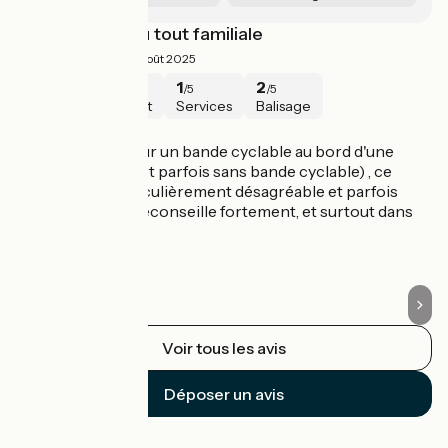
itinéraire pas du tout familiale
M
1.3/5
Francois ·
Août 2025
1
1
1
2
/5
/5
/5
/5
Sécurité
Intérêt
Services
Balisage
Mulhouse / Bâle
M
principalement sur un bande cyclable au bord d'une
No
route à 70km/h (et parfois sans bande cyclable) , ce
po
tronçon est particulièrement désagréable et parfois
Mu
dangereux, je le déconseille fortement, et surtout dans
du
un cadre familiale.
l'
H
Voir tous les avis
Déposer un avis