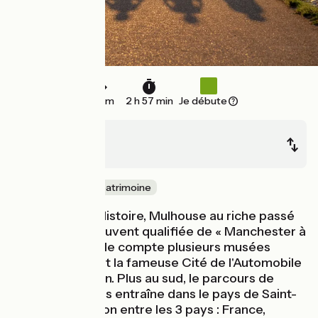
38 km
2 h 57 min
Je débute
Mulhouse
Bâle
Nature & petit patrimoine
Ville d’Art et d’Histoire, Mulhouse au riche passé
industriel est souvent qualifiée de « Manchester à
la française ». Elle compte plusieurs musées
d'exception dont la fameuse Cité de l'Automobile
ou la cité du train. Plus au sud, le parcours de
l'EuroVelo 5 vous entraîne dans le pays de Saint-
Louis, trait d'union entre les 3 pays : France,