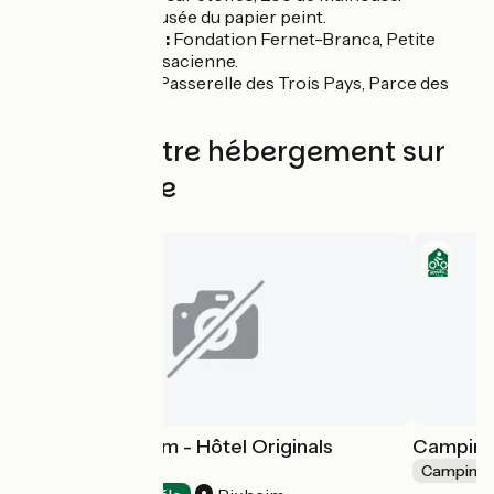
Rixheim :
Musée du papier peint.
Saint-Louis :
Fondation Fernet-Branca, Petite
Camargue alsacienne.
Huningue :
Passerelle des Trois Pays, Parce des
eaux vives
Trouvez votre hébergement sur
cette étape
Relais de Rixheim - Hôtel Originals
Camping d
Mulhouse Est
Camping