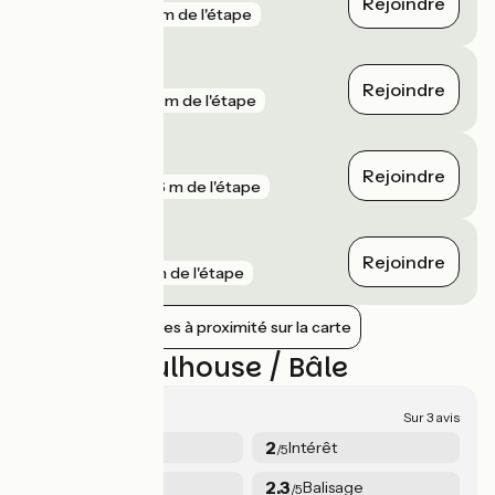
Rejoindre
gare
191 m de l'étape
Habsheim
Rejoindre
gare
617 m de l'étape
Bartenheim
Rejoindre
gare
626 m de l'étape
Mulhouse
Rejoindre
gare
1 km de l'étape
Afficher les gares à proximité sur la carte
Avis sur Mulhouse / Bâle
2.3/5
Sur 3 avis
2
2
Sécurité
Intérêt
/5
/5
2.7
2.3
Services
Balisage
/5
/5