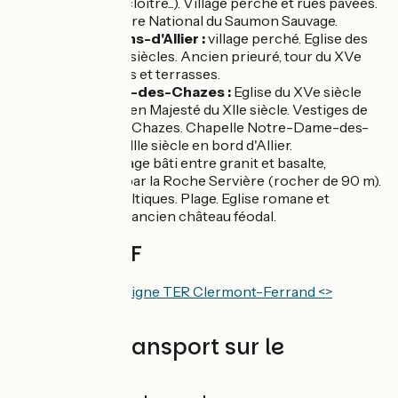
vestiges du cloître...). Village perché et rues pavées.
Conservatoire National du Saumon Sauvage.
Saint-Arcons-d'Allier :
village perché. Eglise des
XIVe et XVe siècles. Ancien prieuré, tour du XVe
siècle, jardins et terrasses.
Saint-Julien-des-Chazes :
Eglise du XVe siècle
avec Vierge en Majesté du XIIe siècle. Vestiges de
l'abbaye des Chazes. Chapelle Notre-Dame-des-
Chazes du XIIIe siècle en bord d'Allier.
Prades :
village bâti entre granit et basalte,
surplombé par la Roche Servière (rocher de 90 m).
Orgues basaltiques. Plage. Eglise romane et
vestiges de l'ancien château féodal.
Gares SNCF
Gare à Langeac :
Ligne TER Clermont-Ferrand <>
Langogne
Trains et transport sur le
parcours