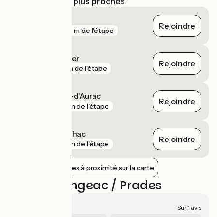
Gares SNCF les plus proches
Langeac
Rejoindre
gare
392 m de l'étape
Monistrol-d'Allier
Rejoindre
gare
1 km de l'étape
Saint-Georges-d'Aurac
Rejoindre
gare
4 km de l'étape
Lachaud Curmilhac
Rejoindre
gare
8 km de l'étape
Afficher les gares à proximité sur la carte
Avis sur Langeac / Prades
5/5
Sur 1 avis