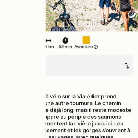
13 km
53 min
Aventure
Langeac
Prades
Au fil de l'eau
Votre aventure à vélo sur la Via Allier prend
définitivement une autre tournure. Le chemin
parcouru semble déjà long, mais il reste modeste
quand on le compare au périple des saumons
sauvages qui remontent la rivière jusqu'ici. Les
paysages se resserrent et les gorges s'ouvrent à
vous : minérales, sauvages, avec quelques