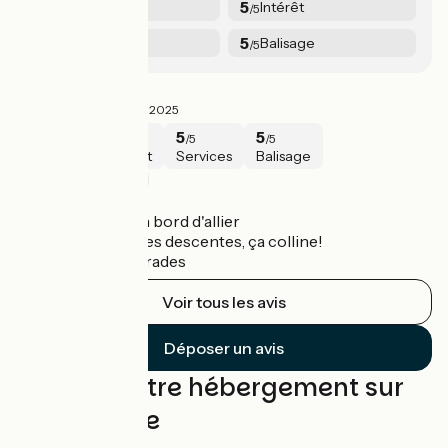
5
5
Sécurité
Intérêt
/5
/5
5
5
Services
Balisage
/5
/5
Famille T
5/5
Family ·
Juillet 2025
5
5
5
5
/5
/5
/5
/5
Sécurité
Intérêt
Services
Balisage
Langeac / Prades
Jolie portion
Route agréable en bord d'allier
Des montées et des descentes, ça colline!
Plage de sable à Prades
Voir tous les avis
Déposer un avis
Trouvez votre hébergement sur
cette étape