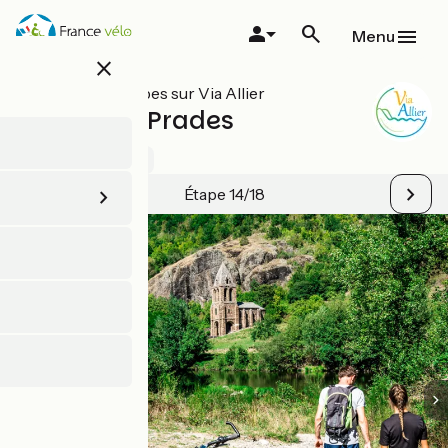
Aller
au
Menu
contenu
close
principal
Toutes les étapes sur Via Allier
Langeac / Prades
5 / 5
Voir 1 avis
Étape 14/18