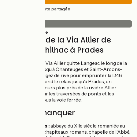
13km
(100%) Route partagée
Revêtement
13km
(100%) Lisse
L'itinéraire de la Via Allier de
Lavoûte-Chilhac à Prades
La véloroute de la Via Allier quitte Langeac le long de la
D585 et s'élève jusqu'à Chanteuges et Saint-Arcons-
d'Allier. Vous changez de rive pour emprunter la D48,
plus étroite qui prend le relais jusqu'à Prades, en
s'approchant toujours plus près de la rivière Allier.
Restez vigilants sur les traversées de ponts et les
passages sur et sous la voie ferrée.
À ne pas manquer
Chanteuges :
abbaye du XIIe siècle remaniée au
XVe siècle (chapiteaux romans, chapelle de l'Abbé,