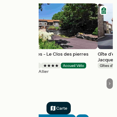
Chambre d'hôtes - Le Clos des pierres
Gîte d'é
rouges
Jacques
Chambres d'Hôtes
Accueil Vélo
Gîtes d'é
Saint-Privat-d'Allier
Carte