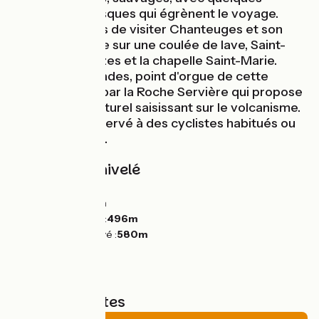
villages pittoresques qui égrènent le voyage.
Prenez le temps de visiter Chanteuges et son
abbaye perchée sur une coulée de lave, Saint-
Julien-des-Chazes et la chapelle Saint-Marie.
Sans oublier Prades, point d'orgue de cette
étape. Dominé par la Roche Servière qui propose
un spectacle naturel saisissant sur le volcanisme.
Un parcours réservé à des cyclistes habitués ou
équipés de VAE.
Pentes et dénivelé
Montées :
145m
Descentes :
94m
Point le plus bas :
496m
Point le plus élevé :
580m
Types de routes