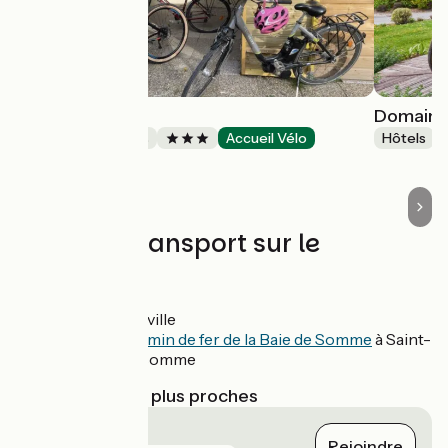
Le Vrai Paradis
Domaine
Chambres d'Hôtes
Accueil Vélo
Hôtels
Estrébœuf
Trains et transport sur le
parcours
Gare à Abbeville
Gare du
Chemin de fer de la Baie de Somme
à Saint-
Valery-sur-Somme
Gares SNCF les plus proches
Abbeville
Rejoindre