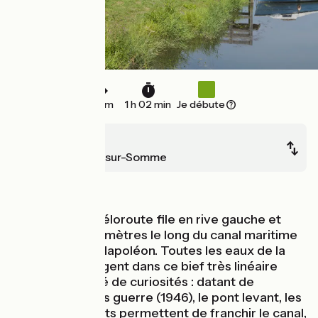
16 km
1 h 02 min
Je débute
Abbeville
Saint-Valery-sur-Somme
Au fil de l'eau
D'Abbeville, la véloroute file en rive gauche et
déroule ses kilomètres le long du canal maritime
construit sous Napoléon. Toutes les eaux de la
vallée y convergent dans ce bief très linéaire
mais agrémenté de curiosités : datant de
l’immédiat après guerre (1946), le pont levant, les
4 ponts tournants permettent de franchir le canal,