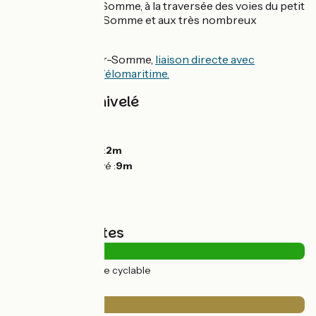
Saint-Valery-sur-Somme, à la traversée des voies du petit
train de la Baie de Somme et aux très nombreux
promeneurs !
À Saint-Valery-sur-Somme,
liaison directe avec
l'EuroVelo 4 / La Vélomaritime.
Pentes et dénivelé
Montées :
0m
Descentes :
0m
Point le plus bas :
2m
Point le plus élevé :
9m
Types de routes
16km
(100%) Voie cyclable
Revêtement