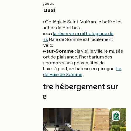
16km
(100%) Rugueux
À découvrir aussi
Abbeville :
la Collégiale Saint-Vulfran, le beffroi et
le musée Boucher de Perthes.
Grand-Laviers :
la réserve ornithologique de
Grand-Laviers
Baie de Somme est facilement
accessible à vélo.
Saint-Valery-sur-Somme :
la vieille ville, le musée
Picarvie, le port de plaisance, l'herbarium des
remparts, les nombreuses possibilités de
découvrir la baie : à pied, en bateau, en pirogue.
Le
Petit train de la Baie de Somme
.
Trouvez votre hébergement sur
cette étape