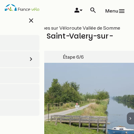
Aller
au
Menu
contenu
close
principal
Toutes les étapes sur Véloroute Vallée de Somme
Abbeville / Saint-Valery-sur-
Somme
Étape 6/6