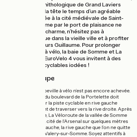
et la réserve ornithologique de Grand Laviers
vous fera lever la tête le temps d’un agréable
moment. L’arrivée à la cité médiévale de Saint-
Valery-sur-Somme par le port de plaisance ne
manque pas de charme, n’hésitez pas à
poursuivre jusque dans la vieille ville et à profiter
de la vue des tours Guillaume. Pour prolonger
votre aventure à vélo, la baie de Somme et La
Vélomaritime - EuroVelo 4 vous invitent à des
pérégrinations cyclables iodées !
Détail de l'étape
La traversée d’Abbeville à vélo n’est pas encore achevée.
La requalification du boulevard de la Portelette doit
permettre d’élargir la piste cyclable en rive gauche
jusqu’à la gare avant de traverser vers la rive droite. Après
l’écluse d’Abbeville, La Véloroute de la vallée de Somme
se poursuit vers la cité de l’Arsenal sur quelques mètres
pour rejoindre, à gauche, la rive gauche que l’on ne quitte
plus jusqu’à Saint-Valery-sur-Somme. Soyez attentifs à