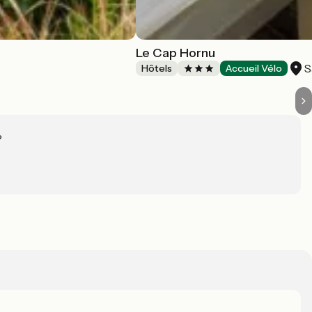
Le Cap Hornu
S
Hôtels
Accueil Vélo
?