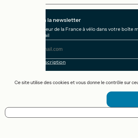
Je m'abonne à la newsletter
Recevez le meilleur de la France à vélo dans votre boîte 
Mon adresse mail
Mon
adresse
mail
Conditions d'inscription
Financé dans le cadre de Destination France
Ce site utilise des cookies et vous donne le contrôle sur c
Accueil Vélo Pro
Contact
Mentions légales
FR
Confidentialité
Contact
Options de carte
Réalisation :
StudioJuillet
et
France Vélo Tourisme