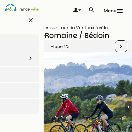
Aller
au
Menu
contenu
close
principal
Toutes les étapes sur Tour du Ventoux à vélo
Vaison-la-Romaine / Bédoin
Étape 1/3