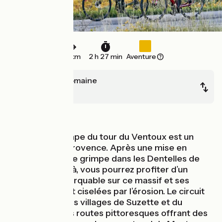
41 km
2 h 27 min
Aventure
Vaison-la-Romaine
Bédoin
Montagnes
La première étape du tour du Ventoux est un
concentré de Provence. Après une mise en
jambe, l'itinéraire grimpe dans les Dentelles de
Montmirail. De là, vous pourrez profiter d’un
panorama remarquable sur ce massif et ses
crêtes finement ciselées par l’érosion. Le circuit
continue vers les villages de Suzette et du
Barroux par des routes pittoresques offrant des