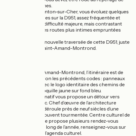
ces panneaux jaunes.
Juste avant Charenton-sur-Cher, vous évoluez quelques
centaines de mètres sur la D951, assez fréquentée et
roulante. Pas une difficulté majeure, mais contrastant
néanmoins avec les routes plus intimes empruntées
depuis Vézelay.
Prudence pour la nouvelle traversée de cette D951, juste
avant d’arriver à Saint-Amand-Montrond.
Alternative
À partir de Saint-Amand-Montrond, l’itinéraire est de
nouveau balisé selon les précédents codes : panneaux
cyclables verts avec le logo identitaire des chemins de
Compostelle, la coquille jaune sur fond bleu.
Un itinéraire alternatif vous propose un détour vers
l’Abbaye de Noirlac. Chef d’œuvre de l’architecture
cistercienne, elle déroule près de neuf siècles d’une
histoire riche et souvent tourmentée. Centre culturel de
rencontre, l’abbaye propose plusieurs rendez-vous
artistiques tout au long de l’année, renseignez-vous sur
les expositions et l’agenda culturel.