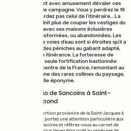
vous regarderont avec amusement dévaler ces
petites routes de campagne. Vous y perdrez le fil
du temps, ne perdez pas celui de l’itinéraire… La
véloroute n'en finit plus de couper les vestiges du
Canal de Berry, avec ses maisons éclusières
restaurées, transformées, ou abandonnées. Les
écluses, dont les voies d’eau sont si étroites qu’il a
fallu construire des péniches au gabarit adapté,
ponctuent votre itinérance. La forteresse de
Montrond est la seule fortification bastionnée
édifiée dans le centre de la France, remontant au
XIIe siècle. Sur une des rares collines du paysage,
elle domine la ville éponyme.
L’Itinéraire vélo de Sancoins à Saint-
Amand-Montrond
Vous êtes sur la portion provisoire de la Saint-Jacques à
vélo - Via Vézelay : portez une attention particulière aux
lames jaunes provisoires et référez-vous au carnet de
route. À ce stade, vous devez être rodé au repérage de