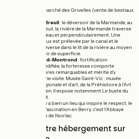
Sancoins
: marché des Grivelles (vente de bestiaux
à la criée)
Lieu-dit Le Breuil
: le déversoir de la Marmande, au
lieu-dit le Breuil, la rivière de la Marmande traverse
le canal à niveau et perpendiculairement. Une
partie des eaux est prélevée par le canal et le
surplus se déverse dans le lit de la rivière au moyen
d'un déversoir de superficie.
Saint-Amand-Montrond
: fortification
bastionnée édifiée, la forteresse comporte
plusieurs arbres remarquables et mérite d’y
consacrer une visite. Musée Saint-Vic : musée
d’histoire régionale et d’art, de la Préhistoire à l’Art
Contemporain. Il expose notamment Le buste du
Grand Condé.
Noirlac
: s'il y a bien un lieu qui inspire le respect, le
silence et la fascination en Berry, c'est l'Abbaye
Cistercienne de Noirlac.
Trouvez votre hébergement sur
cette étape