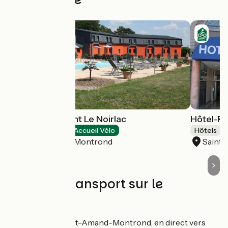
Hôtel-Restaurant Le Noirlac
Hôtel-Re
Hôtels
Accueil Vélo
Hôtels
Saint-Amand-Montrond
Saint
Trains et transport sur le
parcours
Gare de Saint-Amand-Montrond, en direct vers