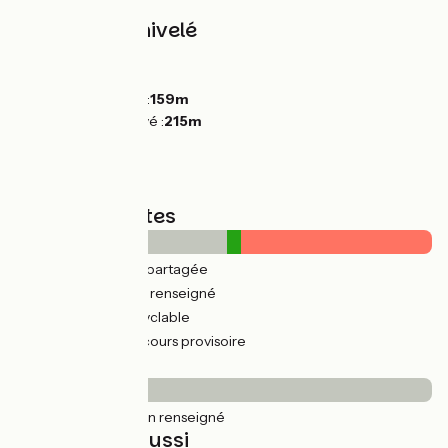
Pentes et dénivelé
Montées :
21m
Descentes :
53m
Point le plus bas :
159m
Point le plus élevé :
215m
Types de routes
4km
(11%) Route partagée
33km
(83%) Non renseigné
2km
(6%) Voie cyclable
34km
(85%) Parcours provisoire
Revêtement
39km
(100%) Non renseigné
À découvrir aussi