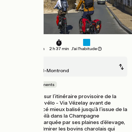
39 km
2 h 37 min
J'ai l'habitude
Sancoins
Saint-Amand-Montrond
Châteaux & Monuments
Seconde étape sur l’itinéraire provisoire de la
Saint-Jacques à vélo - Via Vézelay avant de
rejoindre un tracé mieux balisé jusqu’à l’issue de la
Creuse, vous voilà dans la Champagne
Berrichonne ! Marquée par ses plaines d’élevage,
vous pourrez admirer les bovins charolais qui