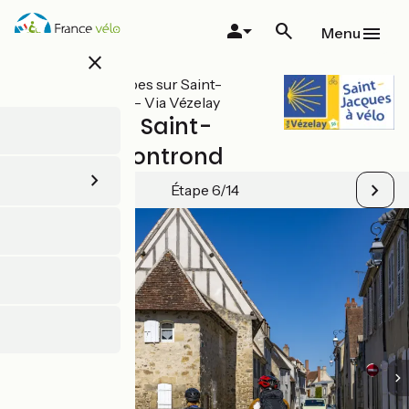
Aller
au
Menu
contenu
close
principal
Toutes les étapes sur Saint-
Jacques à vélo - Via Vézelay
Sancoins / Saint-
Amand-Montrond
Étape 6/14