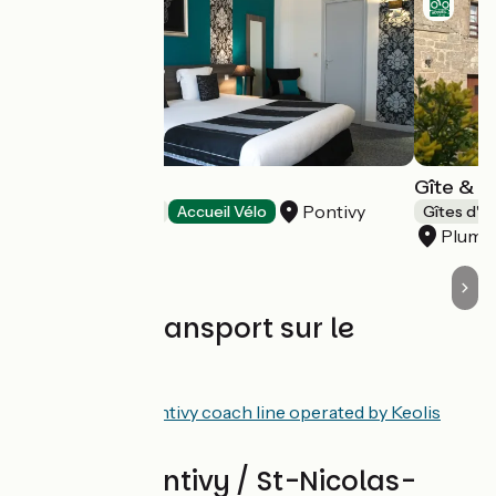
Hôtel Le Rohan
Gîte & H
Pontivy
Hôtels
Accueil Vélo
Gîtes d'é
Plumél
Trains et transport sur le
parcours
TER Rennes – Pontivy coach line operated by Keolis
Armor
Avis sur Pontivy / St-Nicolas-