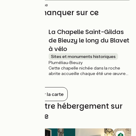
19km
(100%) Lisse
À ne pas manquer sur ce
parcours
La Chapelle Saint-Gildas
de Bieuzy le long du Blavet
à vélo
Sites et monuments historiques
Pluméliau-Bieuzy
Cette chapelle nichée dans la roche
abrite accueille chaque été une œuvre
de L'art dans les chapelles. Pour y
accéder (situé sur l'autre rive) il faut
quitter la voie 8 à St-Nicolas-des-Eaux
Tout afficher sur la carte
pour rejoindre la chapelle.
Trouvez votre hébergement sur
cette étape