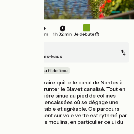
19 km
1 h 32 min
Je débute
Pontivy
St-Nicolas-des-Eaux
En famille
Au fil de l'eau
À Pontivy, l’itinéraire quitte le canal de Nantes à
Brest pour emprunter le Blavet canalisé. Tout en
méandres, la rivière sinue au pied de collines
verdoyantes et encaissées où se dégage une
atmosphère paisible et agréable. Ce parcours
vélo exclusivement sur voie verte est rythmé par
les écluses et les moulins, en particulier celui du
Roch.