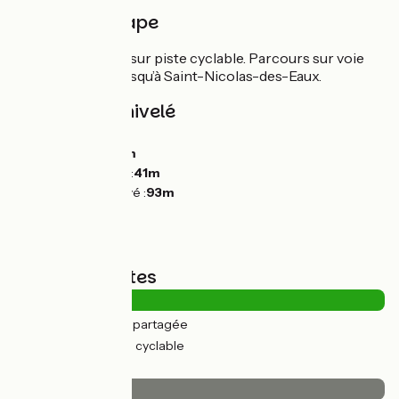
Détail de l'étape
Sortie de Pontivy sur piste cyclable. Parcours sur voie
verte asphaltée jusqu’à Saint-Nicolas-des-Eaux.
Pentes et dénivelé
Montées :
119m
Descentes :
137m
Point le plus bas :
41m
Point le plus élevé :
93m
Types de routes
2km
(12%) Route partagée
16km
(88%) Voie cyclable
Revêtement