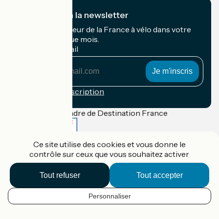
Je m'abonne à la newsletter
Recevez le meilleur de la France à vélo dans votre
boîte mail chaque mois.
Mon adresse mail
Mon
adresse
mail
Conditions d'inscription
Financé dans le cadre de Destination France
Ce site utilise des cookies et vous donne le
contrôle sur ceux que vous souhaitez activer
Accueil Vélo Pro
Contact
Tout refuser
Tout accepter
Mentions légales
Confidentialité
Contact
Personnaliser
FR
Réalisation :
StudioJuillet
et
France Vélo Tourisme