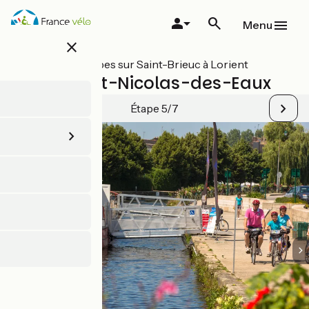
Aller
au
Menu
contenu
close
principal
Toutes les étapes sur Saint-Brieuc à Lorient
Pontivy / St-Nicolas-des-Eaux
Étape 5/7