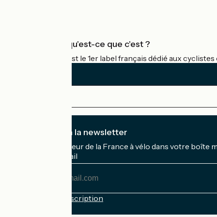
Espace Pro
Accueil Vélo qu'est-ce que c'est ?
Accueil Vélo c'est le 1er label français dédié aux cycliste
Je m'abonne à la newsletter
Recevez le meilleur de la France à vélo dans votre boîte 
Mon adresse mail
Mon
adresse
mail
Conditions d'inscription