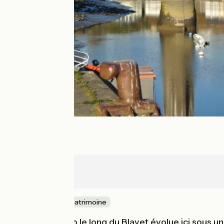
Pont-Augan
Lorient
Nature & petit patrimoine
Le parcours vélo le long du Blavet évolue ici sous u