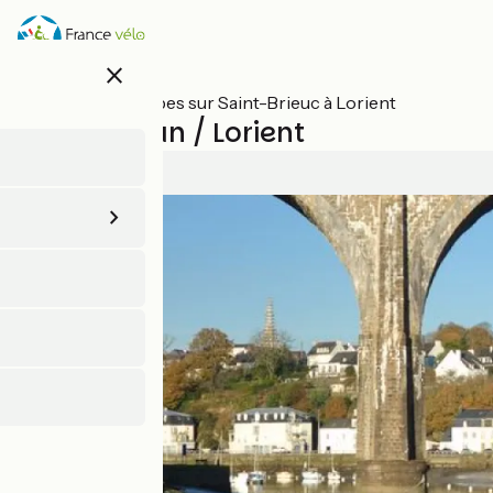
Aller
au
contenu
close
principal
Toutes les étapes sur Saint-Brieuc à Lorient
Pont-Augan / Lorient