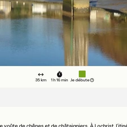
35 km
1 h 16 min
Je débute
ne voûte de chênes et de châtaigniers. À Lochrist, l’it