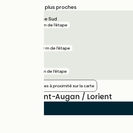
Gares SNCF les plus proches
Lorient Bretagne Sud
gare
72 m de l'étape
Hennebont
gare
699 m de l'étape
Brandérion
gare
6 km de l'étape
Afficher les gares à proximité sur la carte
Avis sur Pont-Augan / Lorient