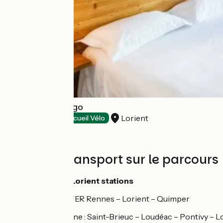
Hôtel Victor Hugo
Lorient
Hôtels
Accueil Vélo
Trains et transport sur le parcours
Hennebont and Lorient stations
SNCF line : TER Rennes – Lorient – Quimper
TER coach line : Saint-Brieuc – Loudéac – Pontivy – L