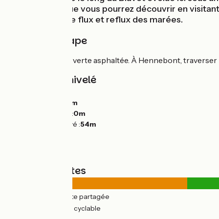
d’Hennebont que vous pourrez découvrir en visitant l
maritime avec le flux et reflux des marées.
Détail de l'étape
Parcours sur voie verte asphaltée. À Hennebont, traverser la
Pentes et dénivelé
Montées :
259m
Descentes :
269m
Point le plus bas :
0m
Point le plus élevé :
54m
Types de routes
10km
(28%) Route partagée
25km
(72%) Voie cyclable