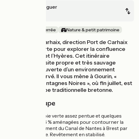
Carhaix-Plouguer
Gourin
Ancienne voie ferrée
Nature & petit patrimoine
Au départ de Carhaix, direction Port de Carhaix
par une voie verte pour explorer la confluence
entre le Blavet et l’Hyères. Cet itinéraire
uniquement en site propre et très sauvage
permet la découverte d’un environnement
sylvestre préservé. Il vous mène à Gourin, «
capitale des Montagnes Noires », où fin juillet, est
célébrée la crêpe traditionnelle bretonne.
Détail de l'étape
Étape jalonnée. Voie verte assez pentue et quelques
rampes à plus de 6 % aménagées pour contourner la
D769. Franchissement du Canal de Nantes à Brest par
un pont ferroviaire. Revêtement en stabilisé.