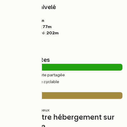
Pentes et dénivelé
Montées :
178m
Descentes :
166m
Point le plus bas :
77m
Point le plus élevé :
202m
Types de routes
0.54km
(3%) Route partagée
20km
(97%) Voie cyclable
Revêtement
5km
(23%) Lisse
16km
(77%) Rugueux
Trouvez votre hébergement sur
cette étape