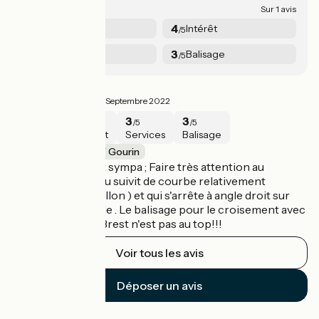
3.3/5
Sur 1 avis
3
4
Sécurité
Intérêt
/5
/5
3
3
Services
Balisage
/5
/5
Gourin -Carhaix
3.3/5
MARTINE ·
Septembre 2022
3
4
3
3
/5
/5
/5
/5
Sécurité
Intérêt
Services
Balisage
Carhaix-Plouguer / Gourin
La promenade est sympa ; Faire très attention au
passage très pentu suivit de courbe relativement
dangereuse (gravillon ) et qui s'arrête à angle droit sur
une mini passerelle . Le balisage pour le croisement avec
le Canal Nantes -Brest n'est pas au top!!!
Voir tous les avis
Déposer un avis