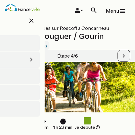
Aller
au
Menu
contenu
close
principal
Toutes les étapes sur Roscoff à Concarneau
Carhaix-Plouguer / Gourin
3.3 / 5
Voir 1 avis
Étape 4/6
21 km
1 h 23 min
Je débute