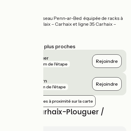
Car + Vélo
Ligne de car du réseau Penn-ar-Bed équipée de racks à
vélo : ligne 36 Morlaix – Carhaix et ligne 35 Carhaix –
Châteaulin
Plus d’infos ici
Gares SNCF les plus proches
Carhaix-Plouguer
Rejoindre
gare
159 m de l'étape
Carnoët - Locarn
Rejoindre
gare
9 km de l'étape
Afficher les gares à proximité sur la carte
Avis sur Carhaix-Plouguer /
Gourin