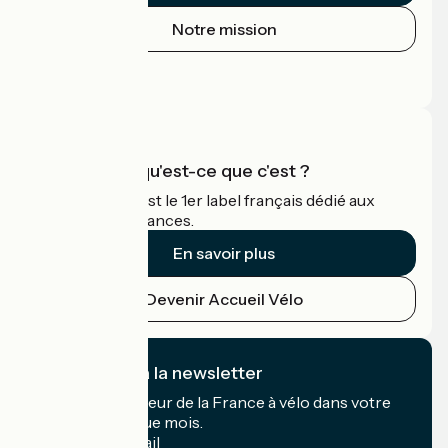
Notre mission
Espace Presse
Espace Pro
Accueil Vélo qu'est-ce que c'est ?
Accueil Vélo c'est le 1er label français dédié aux
cyclistes en vacances.
En savoir plus
Devenir Accueil Vélo
Je m'abonne à la newsletter
Recevez le meilleur de la France à vélo dans votre
boîte mail chaque mois.
Mon adresse mail