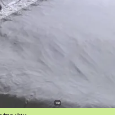
1
/
6
r des cyclistes.