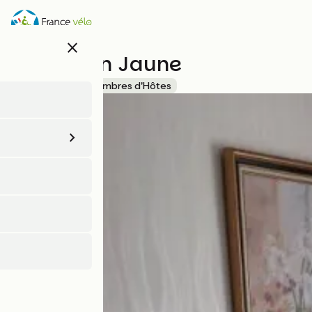
Aller
au
contenu
close
principal
La Maison Jaune
Accueil Vélo
Chambres d'Hôtes