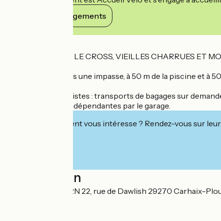
Voir ses engagements
Détails
COMPLET POUR LE CROSS, VIEILLES CHARRUES ET M
Maison située dans une impasse, à 50 m de la piscine et à 5
WC. Accès jardin.
Accueil cyclotouristes : transports de bagages sur demande.
Entrée et sortie indépendantes par le garage.
Cet établissement vous intéresse ? Rendez-vous sur leur 
Localisation
Edith COULOUARN 22, rue de Dawlish 29270 Carhaix-Plo