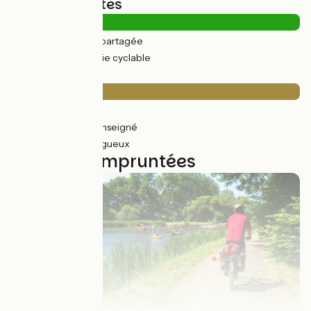
Types de routes
4km
(2%) Route partagée
194km
(98%) Voie cyclable
Revêtement
18km
(9%) Lisse
6km
(7%) Non renseigné
173km
(88%) Rugueux
6 étapes empruntées