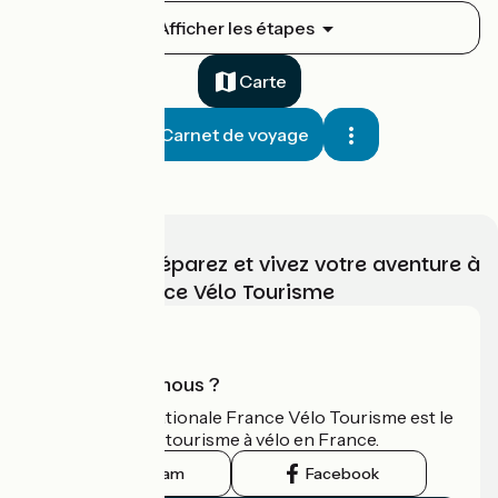
Carhaix-Plouguer / Rostrenen
Afficher les étapes
3
33 km
2 h 11 min
Je débute
4 / 5
Carte
Carnet de voyage
Choisissez, préparez et vivez votre aventure à
vélo avec France Vélo Tourisme
Rostrenen / Mûr-de-Bretagne
4
30 km
2 h 01 min
J'ai l'habitude
3.5 / 5
Qui sommes-nous ?
L'association nationale France Vélo Tourisme est le
guide officiel du tourisme à vélo en France.
Instagram
Facebook