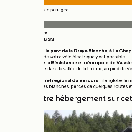
73km
(100%) Route partagée
Revêtement
73km
(100%) Lisse
À découvrir aussi
La grotte et le parc de la Draye Blanche, à La Cha
La recharge de votre vélo électrique y est possible.
Mémorial de la Résistance et nécropole de Vassie
Die :
jolie ville, dans la vallée de la Drôme, au pied d
vin pétillant.
Le parc naturel régional du Vercors :
il englobe le m
hautes falaises blanches, percés de quelques routes et
Trouvez votre hébergement sur ce