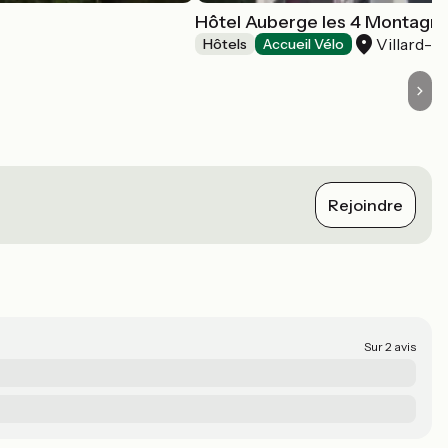
Hôtel Auberge les 4 Montagn
Villard-d
Hôtels
Accueil Vélo
Rejoindre
Sur 2 avis