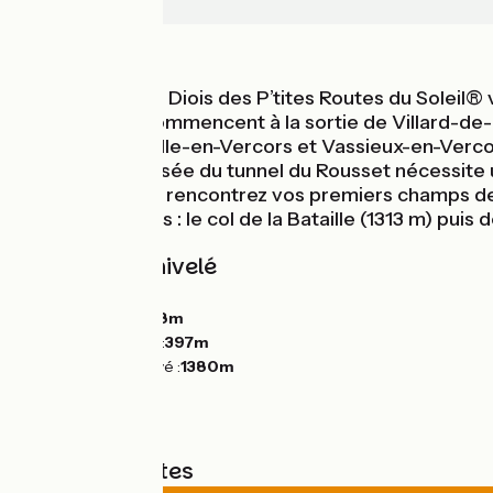
Die
Montagnes
L’arrivée dans le Diois des P’tites Routes du Soleil®
Les hostilités commencent à la sortie de Villard-de-Lan
entre La Chapelle-en-Vercors et Vassieux-en-Vercors
769 m, la traversée du tunnel du Rousset nécessite 
saisissant. Vous rencontrez vos premiers champs de
sortir du Vercors : le col de la Bataille (1313 m) puis
Pentes et dénivelé
Montées :
1617m
Descentes :
2228m
Point le plus bas :
397m
Point le plus élevé :
1380m
Types de routes