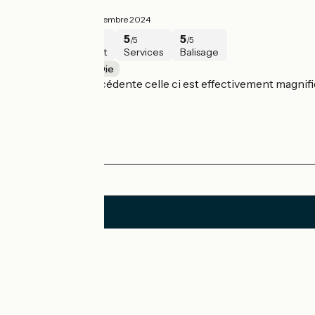
Superbe
5/5
Fauchet ·
Septembre 2024
5
5
5
5
/5
/5
/5
/5
Sécurité
Intérêt
Services
Balisage
Villard-de-Lans / Die
Après l’étape précédente celle ci est effectivement magnifi