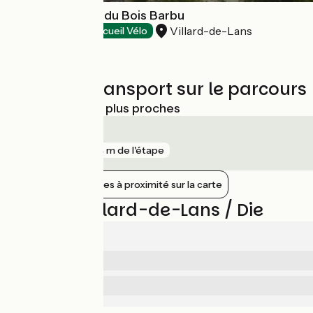
Hôtel La Ferme du Bois Barbu
Villard-de-Lans
Hôtels
Accueil Vélo
Trains et transport sur le parcours
Gares SNCF les plus proches
Die
gare
734 m de l'étape
Afficher les gares à proximité sur la carte
Avis sur Villard-de-Lans / Die
4.3/5
4.5
Sécurité
/5
5
Services
/5