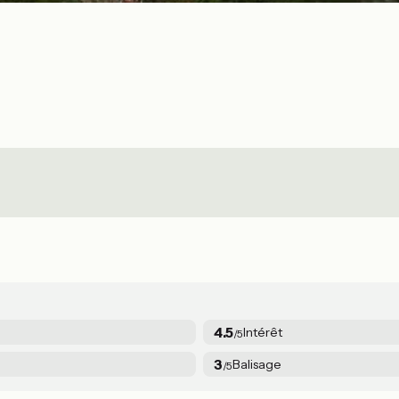
4.5
Intérêt
/5
3
Balisage
/5