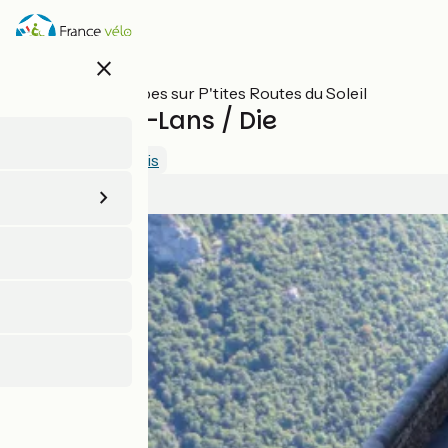
Aller
au
contenu
close
principal
Toutes les étapes sur P'tites Routes du Soleil
Villard-de-Lans / Die
4.3 / 5
Voir 2 avis