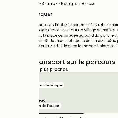
Ligne TER Dijon <> Seurre <> Bourg-en-Bresse
À ne pas manquer
Seurre :
le parcours fléché "Jacquemart", livret en mai
de l'Étang Rouge, découvrez tout un village de maisons
Verdun-Ciel :
la place ombragée au bord du port, le vi
Doubs. L'église St-Jean et la chapelle des Treize bâtie
l'origine de la culture du blé dans le monde, l'histoire 
Trains et transport sur le parcours
Gares SNCF les plus proches
Seurre
gare
683 m de l'étape
Pagny-le-Château
gare
2 km de l'étape