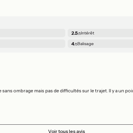
2.5
Intérêt
/5
4
Balisage
/5
s ombrage mais pas de difficultés sur le trajet. Il y a un poin
Voir tous les avis