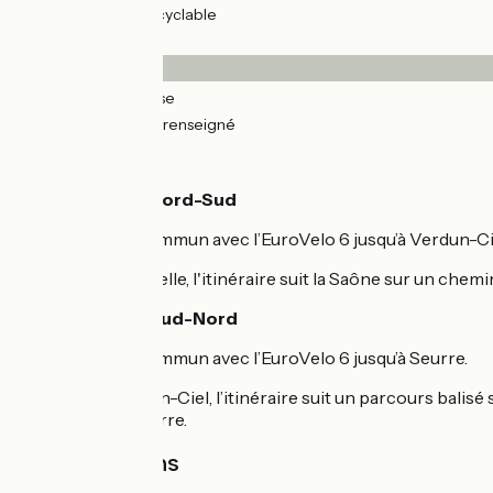
5km
(26%) Voie cyclable
Revêtement
0.64km
(4%) Lisse
18km
(96%) Non renseigné
L'itinéraire
Parcours Sens Nord-Sud
L’itinéraire est commun avec l’EuroVelo 6 jusqu’à Verdun-Ci
De Seurre à Chazelle, l'itinéraire suit la Saône sur un chem
Parcours Sens Sud-Nord
L’itinéraire est commun avec l’EuroVelo 6 jusqu’à Seurre.
En quittant Verdun-Ciel, l’itinéraire suit un parcours balisé
Saône jusqu’à Seurre.
Gares et trains