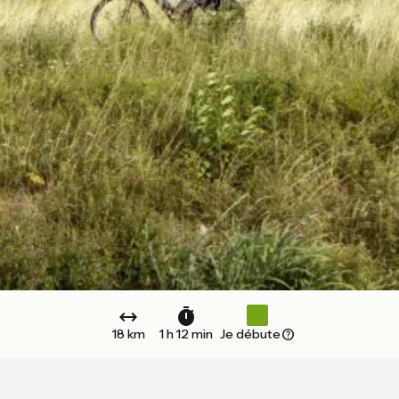
18 km
1 h 12 min
Je débute