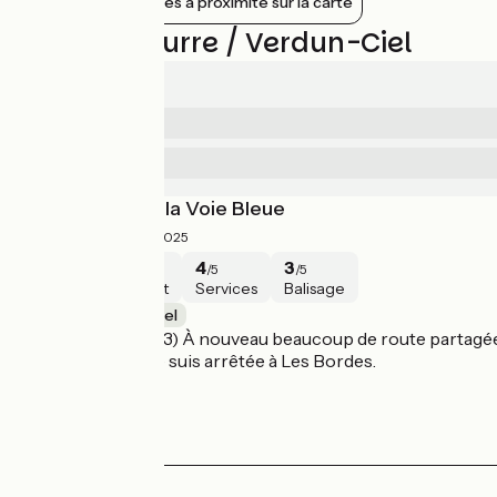
Afficher les gares à proximité sur la carte
Avis sur Seurre / Verdun-Ciel
3.4/5
4
Sécurité
/5
3
Services
/5
Nancy-Lyon sur la Voie Bleue
3/5
Sarah ·
Août 2025
3
2
4
3
/5
/5
/5
/5
Sécurité
Intérêt
Services
Balisage
Seurre / Verdun-Ciel
(étape cumulée 3/3) À nouveau beaucoup de route partagée san
à Saunières. Je me suis arrêtée à Les Bordes.