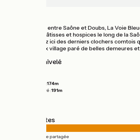
Verdun-Ciel
Au fil de l'eau
Sur cette étape entre Saône et Doubs, La Voie Bleue 
majestueuses bâtisses et hospices le long de la Saôn
rivières. Profitez ici des derniers clochers comtois
charme du vieux village paré de belles demeures et 
Pentes et dénivelé
Montées :
11m
Descentes :
10m
Point le plus bas :
174m
Point le plus élevé :
191m
Types de routes
13km
(74%) Route partagée