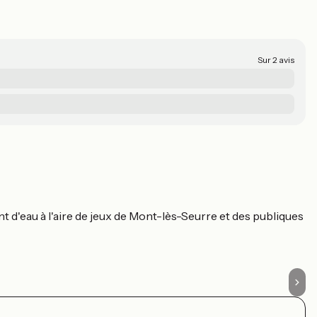
Sur 2 avis
D
S
t d'eau à l'aire de jeux de Mont-lès-Seurre et des publiques
Po
Jo
Pe