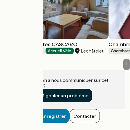
Chambres d'Hotes CASCAROT
Chambre
Lechâtelet
Chambres d'Hôtes
Accueil Vélo
Chambres
Une information à nous communiquer sur cet
établissement ?
Signaler un problème
Enregistrer
Contacter