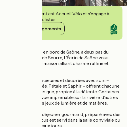
2
/
12
Cet établissement est Accueil Vélo et s'engage à
accueillir des cyclistes.
Voir ses engagements
Détails
Situé directement en bord de Saône, à deux pas du
centre historique de Seurre, L’Écrin de Saône vous
accueille dans une maison alliant charme raffiné et
confort.
Nos chambres spacieuses et décorées avec soin –
Safran, Brume dorée, Pétale et Saphir – offrent chacune
une atmosphère unique, propice à la détente. Certaines
bénéficient d’une vue imprenable sur la rivière, d’autres
séduisent par leurs jeux de lumière et de matières.
Le matin, un petit-déjeuner gourmand, préparé avec des
produits locaux, vous est servi dans la salle conviviale ou
en terrasse aux beaux jours.