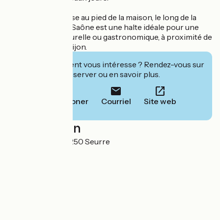
La Voie Bleue passe au pied de la maison, le long de la
Saône : L’Écrin de Saône est une halte idéale pour une
étape nature, culturelle ou gastronomique, à proximité de
Beaune, Dole et Dijon.
Cet établissement vous intéresse ? Rendez-vous sur
leur site pour réserver ou en savoir plus.
Téléphoner
Courriel
Site web
Localisation
15 Quai du Midi 21250 Seurre