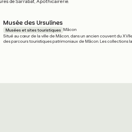
res de Sarrabat, Apothicairerie.
Musée des Ursulines
Mâcon
Musées et sites touristiques
Situé au cœur de la ville de Mâcon, dans un ancien couvent du XVIIe
des parcours touristiques patrimoniaux de Mâcon. Les collections 
œuvres qui forment un panorama de l’Antiquité au XXe siècle.