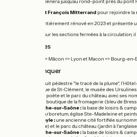
murets, qui vous mènera jusqu’au rond-point près du pont 
Traversez le pont François Mitterrand
pour rejoindre la 
Le chemin a été entièrement rénové en 2023 et présente un
Avertissement
: sur les sections fermées à la circulation
Trains et Gares
Ligne TER Dijon <> Mâcon <> Lyon et Macon <> Bourg-en-
À ne pas manquer
Mâcon
: circuit pédestre "le tracé de la plume", l’Hôtel
archéologique de St-Clément, le musée des Ursulines. 
les traces du poète et le parc du château, avec ses 
Grièges :
La boutique de la fromagerie (bleu de Bress
Cormoranche-sur-Saône :
la base de loisirs & camp
Thoissey :
Arboretum, église Ste-Madeleine et peintu
Pont-de-Veyle :
une ancienne cité fortifiée surnomm
(Renaissance) et le parc du château (jardin à l'angla
Cormoranche-sur-Saône :
la base de loisirs & camp