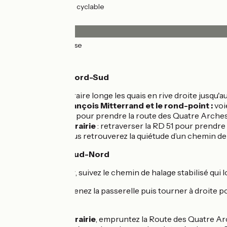
17km
(84%) Voie cyclable
Revêtement
20km
(100%) Lisse
L'itinéraire
Parcours Sens Nord-Sud
De Mâcon
, l'itinéraire longe les quais en rive droite jusq
Après le pont François Mitterrand et le rond-point :
voi
Traverser la RD 51 pour prendre la route des Quatre Arches
A la sortie de la prairie
: retraverser la RD 51 pour prendre 
Au Port de By
vous retrouverez la quiétude d’un chemin de h
Parcours Sens Sud-Nord
Depuis Thoissey
, suivez le chemin de halage stabilisé qui 
Au Port de By
, prenez la passerelle puis tourner à droite
Natura 2000.
À la sortie de la prairie
, empruntez la Route des Quatre Arch