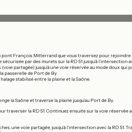
u'au pont François Mitterrand que vous traversez pour rejoindre l
e sécurisée par des murets sur la RD 51 jusqu’à l’intersectio
 (voie partagée) jusqu’à une voie réservée au mode doux qui p
la passerelle de Port de By.
alage stabilisé entre la plaine et la Saône.
longe la Saône et traverse la plaine jusqu’au Port de By.
 pour traverser la RD 51. Continuez ensuite sur la voie réserv
es, une voie partagée, jusqu’à l’intersection avec la RD 51. Tr