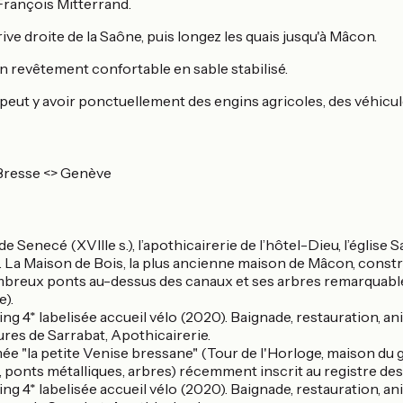
François Mitterrand.
rive droite de la Saône, puis longez les quais jusqu'à Mâcon.
 revêtement confortable en sable stabilisé.
, il peut y avoir ponctuellement des engins agricoles, des véhi
Bresse <> Genève
 de Senecé (XVIIIe s.), l’apothicairerie de l’hôtel-Dieu, l’église 
La Maison de Bois, la plus ancienne maison de Mâcon, construi
nombreux ponts au-dessus des canaux et ses arbres remarquabl
e).
ing 4* labelisée accueil vélo (2020). Baignade, restauration, 
res de Sarrabat, Apothicairerie.
ée "la petite Venise bressane" (Tour de l'Horloge, maison du
ise, ponts métalliques, arbres) récemment inscrit au registre 
ing 4* labelisée accueil vélo (2020). Baignade, restauration, 