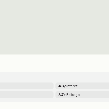
4.3
Intérêt
/5
3.7
Balisage
/5