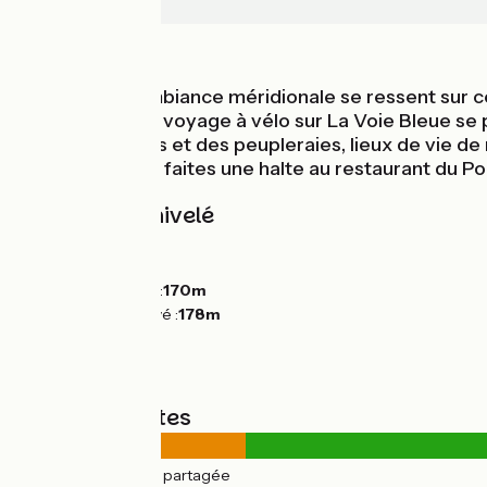
Thoissey
Au fil de l'eau
Dès Mâcon, l'ambiance méridionale se ressent sur cet
de la ville, votre voyage à vélo sur La Voie Bleue se
prairies humides et des peupleraies, lieux de vie de
Sur votre route, faites une halte au restaurant du P
Pentes et dénivelé
Montées :
0m
Descentes :
0m
Point le plus bas :
170m
Point le plus élevé :
178m
Types de routes
3km
(16%) Route partagée