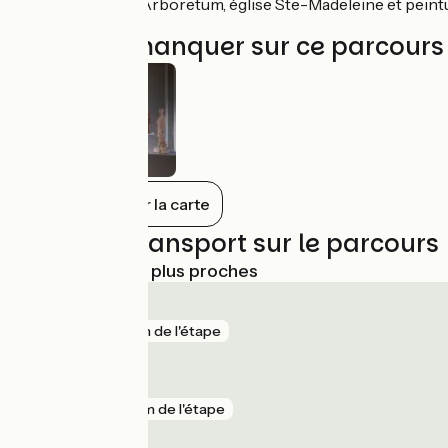
Thoissey :
Arboretum, église Ste-Madeleine et peintu
À ne pas manquer sur ce parcours
Tout afficher sur la carte
Trains et transport sur le parcours
Gares SNCF les plus proches
Mâcon
gare
1 km de l'étape
Pontanevaux
gare
2 km de l'étape