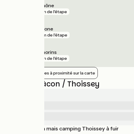
Crêches-sur-Saône
gare
3 km de l'étape
Belleville sur Sâone
gare
4 km de l'étape
Romanèche-Thorins
gare
5 km de l'étape
Afficher les gares à proximité sur la carte
Avis sur Mâcon / Thoissey
3.7/5
4
Sécurité
/5
2.7
Services
/5
Parcours sympa mais camping Thoissey à fuir