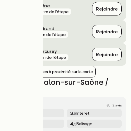
Chalon-sur-Saône
Rejoindre
gare
749 m de l'étape
Sennecey-le-Grand
Rejoindre
gare
8 km de l'étape
Fontaines - Mercurey
Rejoindre
gare
11 km de l'étape
Afficher les gares à proximité sur la carte
Avis sur Chalon-sur-Saône /
Tournus
3.5/5
Sur 2 avis
5
3
Sécurité
Intérêt
/5
/5
2
4
Services
Balisage
/5
/5