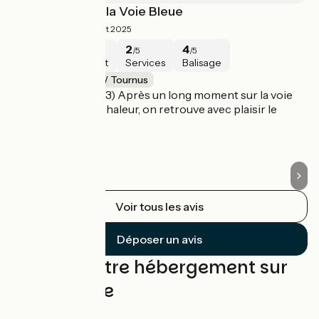
Nancy-Lyon sur la Voie Bleue
F
3.5/5
Sarah ·
Août 2025
5
3
2
4
/5
/5
/5
/5
Sécurité
Intérêt
Services
Balisage
Chalon-sur-Saône / Tournus
C
(étape cumulée 2/3) Après un long moment sur la voie
J'
verte par grosse chaleur, on retrouve avec plaisir le
ba
fleuve !
pa
pa
Voir tous les avis
Déposer un avis
Trouvez votre hébergement sur
cette étape