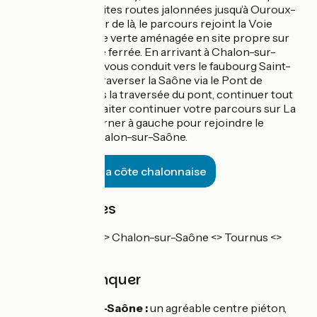
emprunter de petites routes jalonnées jusqu’à Ouroux-
sur-Saône. À partir de là, le parcours rejoint la Voie
Bressane, une voie verte aménagée en site propre sur
une ancienne voie ferrée. En arrivant à Chalon-sur-
Saône, l'itinéraire vous conduit vers le faubourg Saint-
Marcel, avant de traverser la Saône via le Pont de
Bourgogne. Après la traversée du pont, continuer tout
droit si vous souhaiter continuer votre parcours sur La
Voie Bleue ou tourner à gauche pour rejoindre le
centre-ville de Chalon-sur-Saône.
Alternative par la côte chalonnaise
Trains et gares
Ligne TER Dijon <> Chalon-sur-Saône <> Tournus <>
Lyon
À ne pas manquer
Chalon-sur-Saône :
un agréable centre piéton,