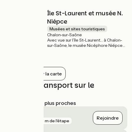
parcours
Île St-Laurent et musée N.
Niépce
Musées et sites touristiques
Chalon-sur-Saône
Avec vue sur l’île St-Laurent… à Chalon-
sur-Saône, le musée Nicéphore Niépce
mérite amplement une visite si vous
appréciez l'image. Il conserve plus de
quatre millions de photographies,
appareils ou magazines et montre tous
les champs de l’art photographique, de
Tout afficher sur la carte
son invention au smartphone, de la revue
illustrée aux diapositives, de la planche-
Trains et transport sur le
contact à l’agrandisseur. Une belle
parcours
immersion au cœur de l'omniprésent
médium photographique.
Gares SNCF les plus proches
Tournus
Rejoindre
gare
693 m de l'étape