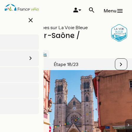
Aller
au
Menu
contenu
close
principal
Toutes les étapes sur La Voie Bleue
Chalon-sur-Saône /
Tournus
3.5 / 5
Voir 2 avis
Étape 18/23