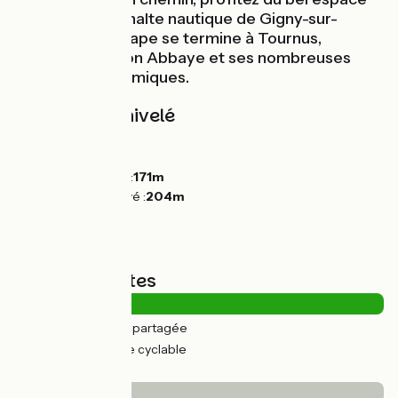
aménagé de la halte nautique de Gigny-sur-
Saône. Votre étape se termine à Tournus,
réputée pour son Abbaye et ses nombreuses
tables gastronomiques.
Pentes et dénivelé
Montées :
44m
Descentes :
32m
Point le plus bas :
171m
Point le plus élevé :
204m
Types de routes
5km
(14%) Route partagée
29km
(86%) Voie cyclable
Revêtement