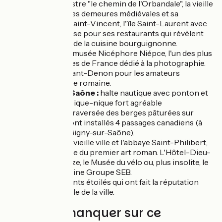
circuit pédestre "le chemin de l'Orbandale", la vieille
ville aux belles demeures médiévales et sa
cathédrale Saint-Vincent, l'île Saint-Laurent avec
sa rue fameuse pour ses restaurants qui révèlent
l'Excellence de la cuisine bourguignonne.
À visiter
: le musée Nicéphore Niépce, l'un des plus
beaux musées de France dédié à la photographie.
Le musée Viant-Denon pour les amateurs
d'archéologie romaine.
Gigny-sur-Saône :
halte nautique avec ponton et
une aire de pique-nique fort agréable
Insolite :
la traversée des berges pâturées sur
lesquelles sont installés 4 passages canadiens (à
hauteur de Gigny-sur-Saône).
Tournus :
la vieille ville et l'abbaye Saint-Philibert,
chef-d'œuvre du premier art roman. L'Hôtel-Dieu-
musée Greuze, le Musée du vélo ou, plus insolite, le
magasin d’usine Groupe SEB.
Les restaurants étoilés qui ont fait la réputation
internationale de la ville.
À ne pas manquer sur ce