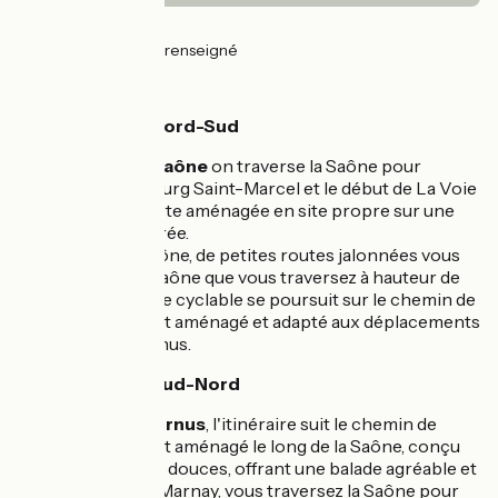
9km
(27%) Lisse
25km
(73%) Non renseigné
L'itinéraire
Parcours Sens Nord-Sud
De
Chalon-sur-Saône
on traverse la Saône pour
rejoindre le faubourg Saint-Marcel et le début de La Voie
Bressane, voie verte aménagée en site propre sur une
ancienne voie ferrée.
À Ouroux-sur-Saône, de petites routes jalonnées vous
ramènent sur la Saône que vous traversez à hauteur de
Marnay. L’itinéraire cyclable se poursuit sur le chemin de
halage récemment aménagé et adapté aux déplacements
doux jusqu’à Tournus.
Parcours Sens Sud-Nord
En partant de
Tournus
, l'itinéraire suit le chemin de
halage récemment aménagé le long de la Saône, conçu
pour les mobilités douces, offrant une balade agréable et
sécurisée. Après Marnay, vous traversez la Saône pour