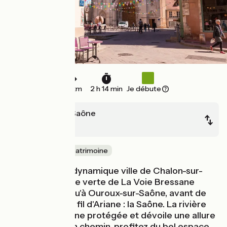
34 km
2 h 14 min
Je débute
Chalon-sur-Saône
Tournus
Nature & petit patrimoine
Vous quittez la dynamique ville de Chalon-sur-
Saône par la voie verte de La Voie Bressane
empruntée jusqu'à Ouroux-sur-Saône, avant de
retrouver votre fil d'Ariane : la Saône. La rivière
traverse une zone protégée et dévoile une allure
plus sauvage. En chemin, profitez du bel espace