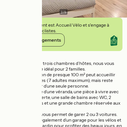
2
/
9
Cet établissement est Accueil Vélo et s'engage à
accueillir des cyclistes.
Voir ses engagements
Détails
A deux pas de nos trois chambres d’hôtes, nous vous
proposons un gîte idéal pour 2 familles.
Cette petite maison de presque 100 m² peut accueillir
jusqu’à 8 personnes (7 adultes maximum), mais reste
réservable à partir d’une seule personne.
Elle est composée d’une véranda, une pièce à vivre avec
petite cuisine ouverte, une salle de bains avec WC, 2
chambres doubles et une grande chambre réservée aux
enfants.
Une cour fermée vous permet de garer 2 ou 3 voitures.
Vous disposerez également d’un garage pour les vélos et
les motos, et d’un jardin pour profiter des beaux jours, en