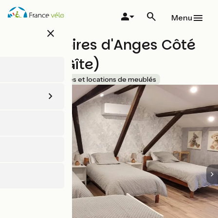
Aller
au
Menu
contenu
close
principal
Des Histoires d'Anges Côté
Jardin (Gîte)
Accueil Vélo
Gîtes et locations de meublés