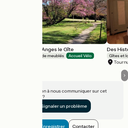
Des Histoires d’Anges le Gîte
Des Hist
Gîtes et locations de meublés
Accueil Vélo
Gîtes et 
Tournus
Tourn
Une information à nous communiquer sur cet
établissement ?
Signaler un problème
Enregistrer
Contacter