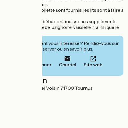
famille ou entre amis.
Linge de lit et de toilette sont fournis, les lits sont à faire à
l’arrivée.
Des équipements bébé sont inclus sans suppléments
(chaise haute, lit bébé, baignoire, vaisselle…), ainsi que le
Wi-Fi illimité
Cet établissement vous intéresse ? Rendez-vous sur
leur site pour réserver ou en savoir plus.
Téléphoner
Courriel
Site web
Localisation
917 Avenue Gabriel Voisin 71700 Tournus