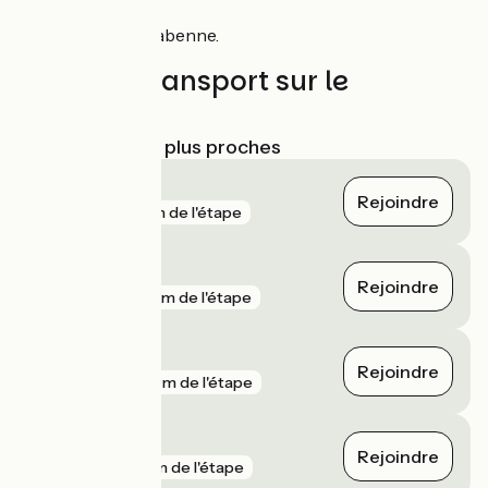
Pour Ondres et Labenne.
Trains et transport sur le
parcours
Gares SNCF les plus proches
Boucau
Rejoindre
gare
51 m de l'étape
Bayonne
Rejoindre
gare
136 m de l'étape
Ondres
Rejoindre
gare
916 m de l'étape
Biarritz
Rejoindre
gare
3 km de l'étape