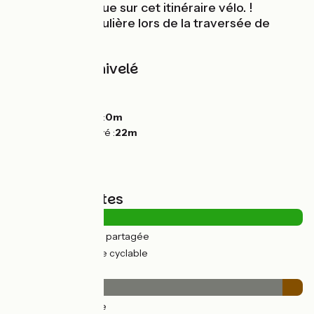
patrimoine unique sur cet itinéraire vélo. !
Vigilance particulière lors de la traversée de
Tarnos, Boucau.
Pentes et dénivelé
Montées :
43m
Descentes :
41m
Point le plus bas :
0m
Point le plus élevé :
22m
Types de routes
3km
(10%) Route partagée
26km
(90%) Voie cyclable
Revêtement
27km
(93%) Lisse