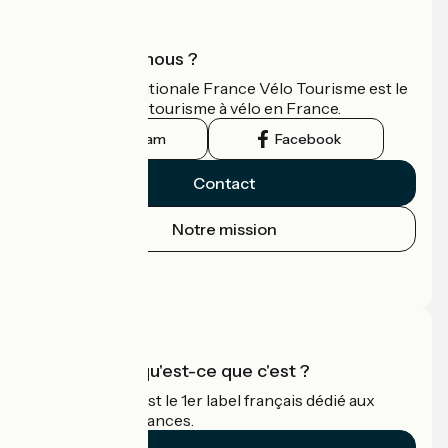
Qui sommes-nous ?
L'association nationale France Vélo Tourisme est le
guide officiel du tourisme à vélo en France.
Instagram
Facebook
Contact
Notre mission
Espace Presse
Espace Pro
Accueil Vélo qu'est-ce que c'est ?
Accueil Vélo c'est le 1er label français dédié aux
cyclistes en vacances.