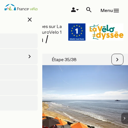
Aller
au
Menu
contenu
close
principal
Toutes les étapes sur La
Vélodyssée / EuroVelo 1
Capbreton /
Bayonne
Étape 35/38