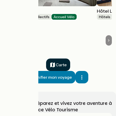
Hostel 20
Hôtel Le
Hébergements collectifs
Accueil Vélo
Hôtels
Bayonne
Carte
Planifier mon voyage
Choisissez, préparez et vivez votre aventure à
vélo avec France Vélo Tourisme