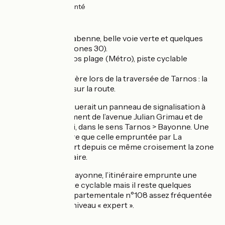
2km
(7%) Accidenté
Itinéraire
À Capbreton et Labenne, belle voie verte et quelques
rues tranquilles (zones 30).
De Ondres à Tarnos plage (Métro), piste cyclable
agréable en forêt.
Vigilance particulière lors de la traversée de Tarnos : la
circulation se fait sur la route.
Attention : il manquerait un panneau de signalisation à
Tarnos, au croisement de l’avenue Julian Grimau et de
l’avenue du 1er mai, dans le sens Tarnos > Bayonne. Une
piste cyclable autre que celle empruntée par La
Vélodyssée dessert depuis ce même croisement la zone
industrielle portuaire.
Entre Boucau et Bayonne, l’itinéraire emprunte une
toute récente piste cyclable mais il reste quelques
passages sur la départementale n°108 assez fréquentée
ce qui explique le niveau « expert ».
Liaisons