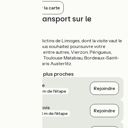
sont des étapes incontournables. Les
Tout afficher sur la carte
cyclotouristes de passage apprécieront
ses rues médiévales, ses marchés
Trains et transport sur le
gourmands et l'accueil chaleureux de ses
habitants !
parcours
La gare des Bénédictins de Limoges, dont la visite vaut le
détour même si vous souhaitez poursuivre votre
itinéraire, dessert, entre autres, Vierzon, Périgueux,
Brive-la-Gaillarde, Toulouse Matabiau, Bordeaux-Saint-
Jean, Poitiers et Paris Austerlitz.
Gares SNCF les plus proches
Aixe-sur-Vienne
Rejoindre
gare
241 m de l'étape
Limoges Montjovis
Rejoindre
gare
606 m de l'étape