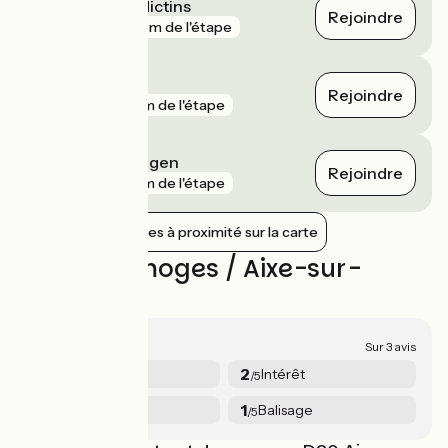
Limoges Bénédictins
Rejoindre
gare
714 m de l'étape
L'Aiguille
Rejoindre
gare
6 km de l'étape
Solignac - Le Vigen
Rejoindre
gare
8 km de l'étape
Afficher les gares à proximité sur la carte
Avis sur Limoges / Aixe-sur-
Vienne
1.5/5
Sur 3 avis
1
2
Sécurité
Intérêt
/5
/5
2
1
Services
Balisage
/5
/5