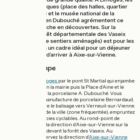
quartiers historiques (place des halles, quartier
de la boucherie) et le musée national de la
porcelaine Adrien Dubouché agrémentent ce
voyage à vélo riche en découvertes. Sur la
véloroute, la forêt départementale des Vaseix
(105 hectares de sentiers aménagés) est pour les
plus prévoyants un cadre idéal pour un déjeuner
ombragé avant d’arriver à Aixe-sur-Vienne.
Détail de l'étape
Vous entrez à
Limoges
par le pont St Martial qui enjambe
la Vienne, direction la mairie puis la Place d’Aine et le
musée national de la porcelaine A. Dubouché. Vous
passez devant la manufacture de porcelaine Bernardaud,
continuez de suivre le balisage vers Verneuil-sur-Vienne.
Pour la traversée de la ville (zone fréquentée), empruntez
les nombreuses voies cyclables. Au rond-point de
Landouge, gardez la direction d’Aixe-sur-Vienne sur la
D20. Vous passez devant la forêt des Vaseix. Au
croisement, conservez la direction d’
Aixe-sur-Vienne