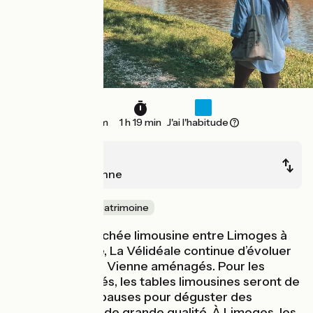
20 km
1 h 19 min
J'ai l'habitude
Limoges
Aixe-sur-Vienne
Nature & petit patrimoine
Dans sa chevauchée limousine entre Limoges à
Aixe-sur-Vienne, La Vélidéale continue d’évoluer
sur les bords de Vienne aménagés. Pour les
cyclistes affamés, les tables limousines seront de
très agréables pauses pour déguster des
produits locaux de grande qualité. À Limoges, les