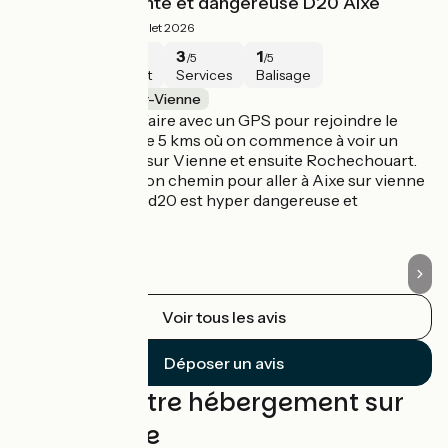
Portion décevante et dangereuse D20 Aixe
D
1.5/5
Brigitte ·
Juillet 2026
1
1
3
1
/5
/5
/5
/5
Sécurité
Intérêt
Services
Balisage
Limoges / Aixe-sur-Vienne
L
Sortie Limoges à faire avec un GPS pour rejoindre le
Pr
balisage au bout de 5 kms où on commence à voir un
Li
panneau verneuil sur Vienne et ensuite Rochechouart.
Vous êtes sur le bon chemin pour aller à Aixe sur vienne
! Mais la descente d20 est hyper dangereuse et
suicidaire.
Voir tous les avis
Déposer un avis
Trouvez votre hébergement sur
cette étape