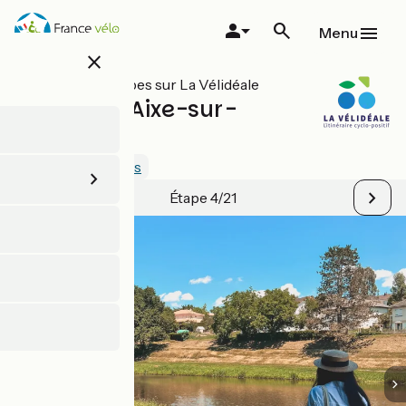
Aller
au
Menu
contenu
close
principal
Toutes les étapes sur La Vélidéale
Limoges / Aixe-sur-
Vienne
1.5 / 5
Voir 3 avis
Étape 4/21