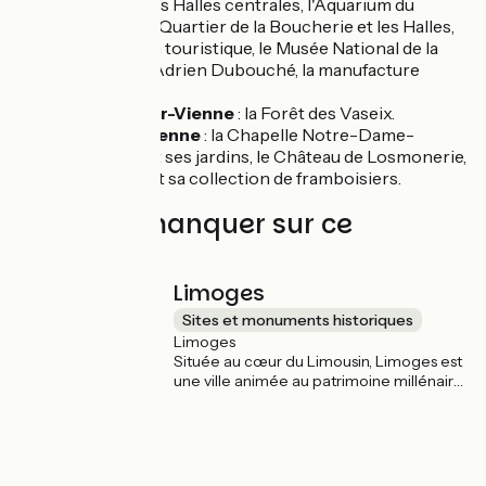
Limoges
: les Halles centrales, l'Aquarium du
Limousin, le Quartier de la Boucherie et les Halles,
le Petit Train touristique, le Musée National de la
Porcelaine Adrien Dubouché, la manufacture
Bernardaud.
Verneuil-sur-Vienne
: la Forêt des Vaseix.
Aixe-sur-Vienne
: la Chapelle Notre-Dame-
d'Arlliquet et ses jardins, le Château de Losmonerie,
ses jardins et sa collection de framboisiers.
À ne pas manquer sur ce
parcours
Limoges
Sites et monuments historiques
Limoges
Située au cœur du Limousin, Limoges est
une ville animée au patrimoine millénaire.
Connue pour sa porcelaine depuis le
XVIIIe siècle, elle attire par ses
manufactures et son artisanat d'art. Ses
trésors architecturaux, comme la
cathédrale Saint-Étienne, et ses musées