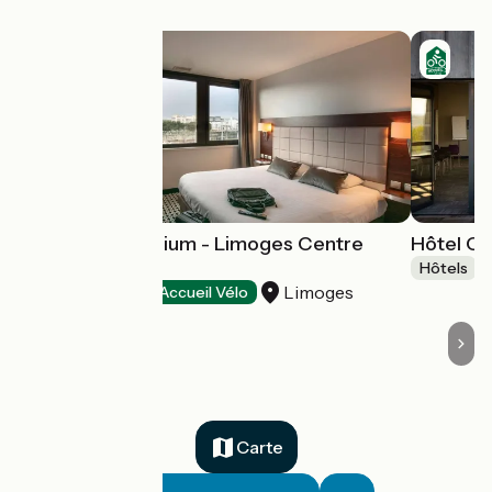
Hôtel Kyriad Atrium - Limoges Centre
Hôtel C
Gare
Hôtels
Limoges
Hôtels
Accueil Vélo
Carte