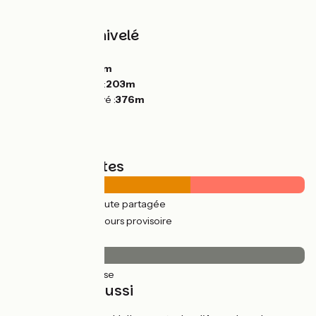
sur votre droite.
Pentes et dénivelé
Montées :
240m
Descentes :
264m
Point le plus bas :
203m
Point le plus élevé :
376m
Types de routes
20km
(100%) Route partagée
13km
(64%) Parcours provisoire
Revêtement
20km
(100%) Lisse
À découvrir aussi